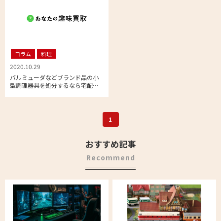
コラム
料理
2020.10.29
バルミューダなどブランド品の小
型調理器具を処分するなら宅配買
取が便利
1
おすすめ記事
Recommend