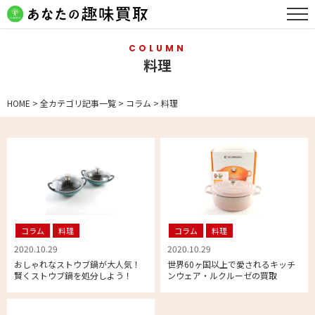
COLUMN
料理
HOME
>
全カテゴリ記事一覧
>
コラム
>
料理
コラム
料理
コラム
料理
2020.10.29
2020.10.29
おしゃれなストウブ鍋が大人気！
世界60ヶ国以上で愛されるキッチ
賢くストウブ鍋を処分しよう！
ンウェア・ルクルーゼの買取