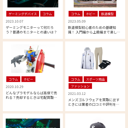
ゲーミングデバイス
コラム
コラム
ホビー
鉄道模型
2023.10.07
2023.05.09
ゲーミングモニターって何だろ
鉄道模型初心者のための基礎知
う？普通のモニターとの違いは？
識！ 入門編から上級編まで楽しみ
方のポイントも徹底解説
コラム
ホビー
コラム
スポーツ用品
ファッション
2020.10.29
どんなプラモデルならば高値で売
2021.03.12
れる？売却するときは宅配買取が
メンズゴルフウェアを買取に出す
おすすめ！
ときには業者の口コミや評判をし
っかりリサーチ！