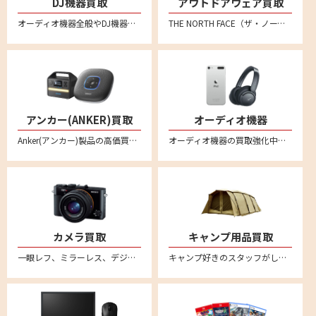
DJ機器買取
アウトドアウェア買取
オーディオ機器全般やDJ機器の買取強化中です。全国対応の宅配買取で、不要になったオーディオ機器をお売りください。 ターンテーブル、DJコントローラー、インターフェイス、CDJ、DJミキサー、DJエフェクター、シーケンサー、サンプラー、ヘッドホンやバイナル、MIDIコントローラーなども買い取りいたしております。
THE NORTH FACE（ザ・ノース・フェイス）、 Patagonia（パタゴニア）、Columbia（コロンビア）、mont-bell（モンベル）、アークテリクス、スノーピーク、ナンガ、ACRONYM(アクロニウム)といった人気メーカー品を売るならリムーブへ。特にダウンジャケットなどを中心に買取強化中！
アンカー(ANKER)買取
オーディオ機器
Anker(アンカー)製品の高価買取ならリムーブ！新品はもちろん中古品もしっかり買い取ります。事前に金額のわかるLINE査定が便利！プロジェクターやプロジェクター、プロジェクター、ポータブル電源、スピーカー、ヘッドホン、イヤホン、ロボット掃除機、ヘッドセット、マイクなど様々なアンカー商品を宅配買取で売ることができます。
オーディオ機器の買取強化中。ヘッドセットやスピーカー・アンプ・プレーヤー・レコードプレーヤーなどあらゆるオーディオ機器の買取をおこなっております。音響関連の商品をリムーブへお売りください。全国対応の宅配買取サービスはこちら
カメラ買取
キャンプ用品買取
一眼レフ、ミラーレス、デジカメなど不要になったカメラの買取ならリムーブ。古いカメラもしっかり買い取ります。全国対応・送料無料の安心宅配査定。不要になったカメラをお売りください。
キャンプ好きのスタッフがしっかり買取ります。スノーピークやコールマンなど幅広いアウトドアブランドに対応。テントやタープ、ランタンなどのキャンプ用品を売るならリムーブへ。全国対応・送料無料の宅配査定はこちら