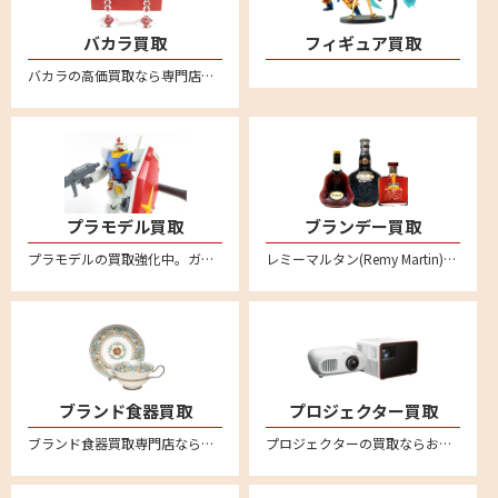
バカラ買取
フィギュア買取
バカラの高価買取なら専門店のリムーブへお任せください。全国対応・送料無料の安心宅配査定。バカラのタンブラーやワイングラスなどぜひお売りください。
プラモデル買取
ブランデー買取
プラモデルの買取強化中。ガンダムや自動車、バイク、飛行機、船、お城など不要になったプラモデルはリムーブへお売りください。
レミーマルタン(Remy Martin)、ヘネシー(Hennessy)、カミュ(CAMUS)など各種コニャックの買取ならぜひリムーブへ。バカラボトルの高級コニャックは特に高額買取強化中です
ブランド食器買取
プロジェクター買取
ブランド食器買取専門店ならリムーブ。ウェッジウッド、マイセン、ロイヤルコペンハーゲン、ヘレンド、リチャードジノリ、バカラなど高価買取。不要になった食器を宅配キットに詰めて送るだけの簡単宅配買取。全国対応・送料無料
プロジェクターの買取ならお任せください！全国対応の宅配買取でカンタン買取。ご不要になったエプソンやソニー、キャノン、アンカー、ベンキューなど幅広いメーカーのプロジェクターの売却はリムーブへ。買取相場価格のご相談もお待ちしております。