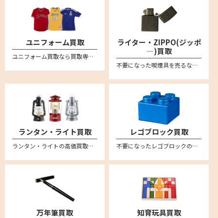
ユニフォーム買取
ライター・ZIPPO(ジッポ
―)買取
ユニフォーム買取なら買取専門店のリムーブ！野球、サッカー、バスケなど各種ユニフォームを買取強化中！日本全国どこからでも送料無料宅配買取＆無料宅配キットなのでカンタン安心にお売りいただけます
不要になった喫煙具を売るならリムーブへ。絶賛買取中。全国対応・送料無料の宅配査定はこちら。新品未使用品から中古品までしっかり買取査定。zippo(ジッポー）のオイルライターや有名ブランドのガスライターなど、喫煙グッズを売るなら宅配買取がカンタン便利です。
ランタン・ライト買取
レゴブロック買取
ランタン・ライトの高価買取なら買取専門店のリムーブ(reMOVE)。リムーブなら、宅配買取専門店なので、日本全国どこからでも買取が可能！しかも送料は完全無料！簡単・安心・丁寧な宅配専門の買取サービスです。自宅に居ながら査定～入金まで安心してお任せください。LED・電池式ランタン、ライト・ランタンなど、幅広く買取させていただきます。コールマン(Coleman)やスノーピーク(snow peak)、ペトロマックス(Petromax)、デイツ(DIETZ) 、フュアーハンド(FEUERHAND) など買取対象ブランド多数！汚れや傷があってもお買取させていただいております。買取査定額に満足された場合のみお買取させていただきますので、お気軽にお問い合わせください。
不要になったレゴブロックの買取ならリムーブ。全国送料無料の宅配査定はこちら。
万年筆買取
知育玩具買取