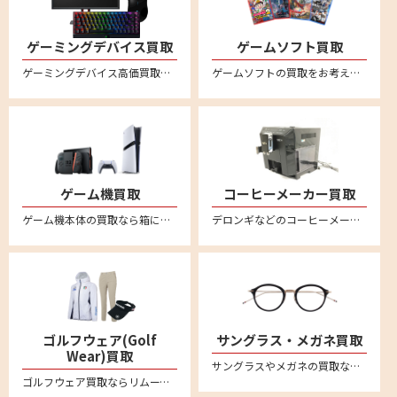
ゲーミングデバイス買取
ゲームソフト買取
ゲーミングデバイス高価買取。新品未使用品も中古品も幅広く買取ります。送料・査定料一切無料の宅配査定。ロジクールやレイザー、スティールシリーズ、ベンキュー、ダッキー、エイスース、ゼンエイムといった人気メーカー品のゲーミングマウスやキーボード、モニター、配信用マイク、プロコントローラー、アケコン、イヤホン、マウスパッド、ヘッドセット、プロジェクター、スピーカー等を中心に買取強化中
ゲームソフトの買取をお考えなら、まとめて箱に入れて送るだけ、送料無料・全国対応の便利な宅配買取サービス『reMOVE(リムーブ)』をご利用ください！ニンテンドー Switch（スイッチ/スイッチ2）、PS5（プレステ5）、PS4（プレステ4）など幅広く買取ります！ゲーム買取なら買取専門店リムーブにお任せください。
ゲーム機買取
コーヒーメーカー買取
ゲーム機本体の買取なら箱に詰めてご自宅から送るだけの便利な宅配買取専門店リムーブ。ニンテンドー Switchスイッチ/スイッチ2、PS5プレステ5、PS4プレステ4 などの最新からレトロゲームまでいろいろお売りいただけます。
デロンギなどのコーヒーメーカーを売るならリムーブへ。全国対応・送料無料の安心宅配買取
ゴルフウェア(Golf
サングラス・メガネ買取
Wear)買取
サングラスやメガネの買取ならリムーブの宅配買取が便利です。アヤメ、モスコット、アイヴァン7285、フォーナインズ、レイバンといった 人気ブランドのサングラスや眼鏡・メガネフレームを中心に買取強化中です
ゴルフウェア買取ならリムーブの宅配買取がおすすめ。パーリーゲイツやマーク&ロナ、キャロウェイなど有名ブランドなど多数ブランドを高価買取。レディース・メンズの商品お売りください。不要なゴルフウェアを自宅で箱に詰めて送るだけの簡単査定。全国対応・送料無料。LINEによるオンライン査定も便利