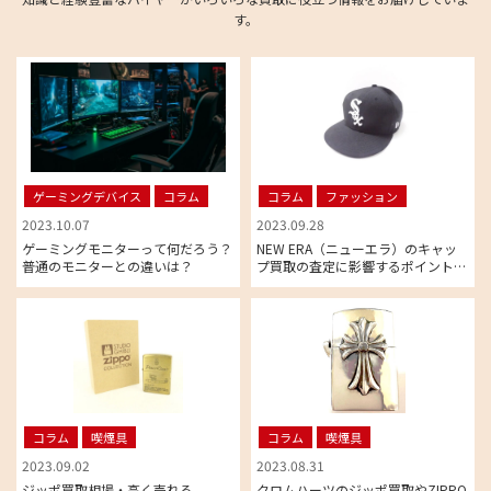
す。
ゲーミングデバイス
コラム
コラム
ファッション
2023.10.07
2023.09.28
ゲーミングモニターって何だろう？
NEW ERA（ニューエラ）のキャッ
普通のモニターとの違いは？
プ買取の査定に影響するポイントと
は
コラム
喫煙具
コラム
喫煙具
2023.09.02
2023.08.31
ジッポ買取相場・高く売れる
クロムハーツのジッポ買取やZIPPO