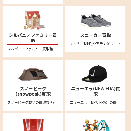
シルバニアファミリー買
スニーカー買取
取
ナイキ（NIKE)やアディダス（adidas）、ニューバランス(New Balance)など不要になったスニーカーは宅配買取専門店リムーブへお売りください。全国対応・送料無料の安心宅配査定。LINE査定も便利です。新品未使用品から中古品のスニーカーまでしっかり買い取ります
シルバニアファミリー買取強化中！人形やドールハウス、箱無しのものでもしっかり買い取ります。不要になりましたシルバニアファミリーの商品がございましたらリムーブの宅配買取をご利用ください。
スノーピーク
ニューエラ(NEW ERA)買
(snowpeak)買取
取
スノーピーク製品の買取ならsnowpeak買取専門リムーブにお任せ。スノーピークを売るなら、まずはリムーブにご相談ください。アメニティドーム、リビングシェル、ランドロック、タープ、焚火台、IGTシリーズなどの定番モデルから、Pro.ライン、Pro.airライン、Ivoryラインなど各種製品を喜んで買取致します。廃盤品などや希少モデルもお任せください。全国対応で送料・手数料無料の宅配買取はこちら
ニューエラ（NEW ERA）の買取ならリムーブ。キャップやアパレル、ゴルフアイテムなどの商品を高く売るなら宅配買取がおすすめ。ブランド品の査定なら専門店へ。送料や手数料など一切無料です