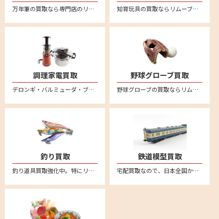
万年筆の買取なら専門店のリムーブ。モンブランやセーラー、ペリカン、ラミー、ウォーターマン、アウロラなど幅広く万年筆の買取強化をおこなっております。万年筆を売るならリムーブへ。全国対応・送料無料の宅配査定はこちら
知育玩具の買取ならリムーブ。不用になった知育玩具は宅配買取で簡単に売ることができます。リトルダッチやリーウッド、ブリオ、ボーネルンドといった海外知育玩具の人気ブランドは特に買取強化中！
調理家電買取
野球グローブ買取
デロンギ・バルミューダ・ブルーノ・ボニークなど調理家電の買取ならリムーブへ。箱に詰めて送るだけの簡単宅配買取はこちら。全国対応・送料無料
野球グローブの買取ならリムーブ。新品も中古品も送料、査定料一切無料、全国対応の宅配買取。ミズノやゼット、SSK、久保田スラッガー、デサント、アシックス、ナイキ、アンダーアーマー、ハタケヤマ、ローリングス、アディダスなど他にも幅広いメーカーを買取しております。野球グローブの売却は宅配買取が便利
釣り買取
鉄道模型買取
釣り道具買取強化中。特にリール高価買取。新品も中古品も送料・査定料一切無料、全国対応の宅配査定はこちら。不要になった釣り具用品がございましたら、お気軽にお売りください。ダイワやシマノなどの幅広いメーカー取り扱い
宅配買取なので、日本全国から鉄道模型の買取強化中。車両やレール、制御機器など不要になった鉄道模型はリムーブへお売りください。送料無料の安心宅配査定はこちら。便利なLINE査定あり