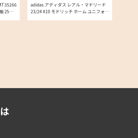
T35266
adidas アディダス レアル・マドリード
袖 25周
23/24 #10 モドリッチ ホーム ユニフォー
XLの買
ム Mサイズの買取実績
は