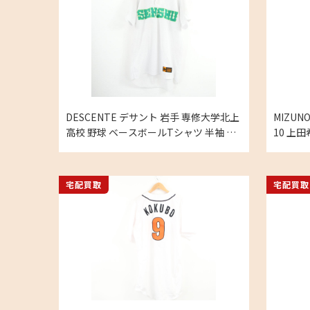
DESCENTE デサント 岩手 専修大学北上
MIZU
高校 野球 ベースボールTシャツ 半袖 ユ
10 上田
ニフォームの買取実績
半袖ユニ
宅配買取
宅配買取