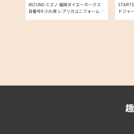
MIZUNO ミズノ 福岡ダイエーホークス
STAR
背番号9 小久保 レプリカユニフォーム L
ドジャース
の買取実績
ースボー
買取実