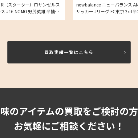
TER（スターター）ロサンゼルス
newbalance ニューバランス AM
 #16 NOMO 野茂英雄 半袖ベ
サッカー Jリーグ FC東京 3rd 半
ルシャツ 野球 ブルー Lサイズの
年記念ユニフォームFPレプリカ 
績
取実績
買取実績一覧はこちら
趣味のアイテムの買取をご検討の方
お気軽にご相談ください！