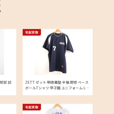
績
宅配買取
球部 試
ZETT ゼット 明徳義塾 半袖 野球 ベース
ボールTシャツ 甲子園 ユニフォーム Lの
買取実績
宅配買取