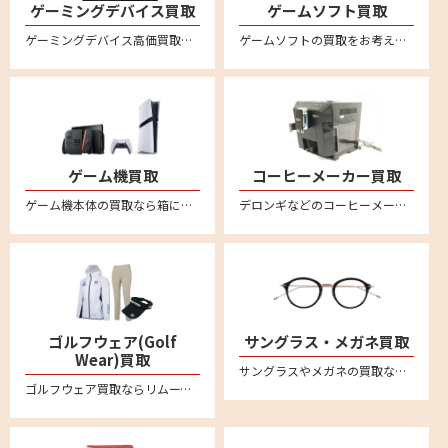
ゲーミングデバイス買取
ゲームソフト買取
ゲーミングデバイス高価買取。新品未使用品も中古品も幅広く買取ります。送料・査定料一切無料の宅配査定。ロジクールやレイザー、スティールシリーズ、ベンキュー、ダッキー、エイスース、ゼンエイムといった人気メーカー品のゲーミングマウスやキーボード、モニター、配信用マイク、プロコントローラー、アケコン、イヤホン、マウスパッド、ヘッドセット、プロジェクター、スピーカー等を中心に買取強化中
ゲームソフトの買取をお考えなら、まとめて箱に入れて送るだけ、送料無料・全国対応の便利な宅配買取サービス『reMOVE(リムーブ)』をご利用ください！ニンテンドー Switch（スイッチ/スイッチ2）、PS5（プレステ5）、PS4（プレステ4）など幅広く買取ります！ゲーム買取なら買取専門店リムーブにお任せください。
ゲーム機買取
コーヒーメーカー買取
ゲーム機本体の買取なら箱に詰めてご自宅から送るだけの便利な宅配買取専門店リムーブ。ニンテンドー Switchスイッチ/スイッチ2、PS5プレステ5、PS4プレステ4 などの最新からレトロゲームまでいろいろお売りいただけます。
デロンギなどのコーヒーメーカーを売るならリムーブへ。全国対応・送料無料の安心宅配買取
ゴルフウェア(Golf
サングラス・メガネ買取
Wear)買取
サングラスやメガネの買取ならリムーブの宅配買取が便利です。アヤメ、モスコット、アイヴァン7285、フォーナインズ、レイバンといった 人気ブランドのサングラスや眼鏡・メガネフレームを中心に買取強化中です
ゴルフウェア買取ならリムーブの宅配買取がおすすめ。パーリーゲイツやマーク&ロナ、キャロウェイなど有名ブランドなど多数ブランドを高価買取。レディース・メンズの商品お売りください。不要なゴルフウェアを自宅で箱に詰めて送るだけの簡単査定。全国対応・送料無料。LINEによるオンライン査定も便利