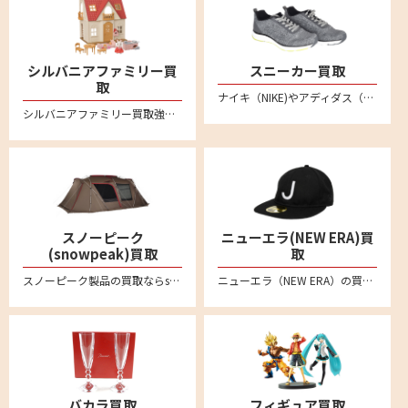
シルバニアファミリー買
スニーカー買取
取
ナイキ（NIKE)やアディダス（adidas）、ニューバランス(New Balance)など不要になったスニーカーは宅配買取専門店リムーブへお売りください。全国対応・送料無料の安心宅配査定。LINE査定も便利です。新品未使用品から中古品のスニーカーまでしっかり買い取ります
シルバニアファミリー買取強化中！人形やドールハウス、箱無しのものでもしっかり買い取ります。不要になりましたシルバニアファミリーの商品がございましたらリムーブの宅配買取をご利用ください。
スノーピーク
ニューエラ(NEW ERA)買
(snowpeak)買取
取
スノーピーク製品の買取ならsnowpeak買取専門リムーブにお任せ。スノーピークを売るなら、まずはリムーブにご相談ください。アメニティドーム、リビングシェル、ランドロック、タープ、焚火台、IGTシリーズなどの定番モデルから、Pro.ライン、Pro.airライン、Ivoryラインなど各種製品を喜んで買取致します。廃盤品などや希少モデルもお任せください。全国対応で送料・手数料無料の宅配買取はこちら
ニューエラ（NEW ERA）の買取ならリムーブ。キャップやアパレル、ゴルフアイテムなどの商品を高く売るなら宅配買取がおすすめ。ブランド品の査定なら専門店へ。送料や手数料など一切無料です
バカラ買取
フィギュア買取