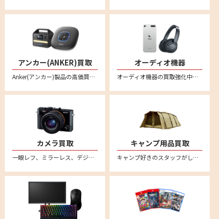
アンカー(ANKER)買取
オーディオ機器
Anker(アンカー)製品の高価買取ならリムーブ！新品はもちろん中古品もしっかり買い取ります。事前に金額のわかるLINE査定が便利！プロジェクターやプロジェクター、プロジェクター、ポータブル電源、スピーカー、ヘッドホン、イヤホン、ロボット掃除機、ヘッドセット、マイクなど様々なアンカー商品を宅配買取で売ることができます。
オーディオ機器の買取強化中。ヘッドセットやスピーカー・アンプ・プレーヤー・レコードプレーヤーなどあらゆるオーディオ機器の買取をおこなっております。音響関連の商品をリムーブへお売りください。全国対応の宅配買取サービスはこちら
カメラ買取
キャンプ用品買取
一眼レフ、ミラーレス、デジカメなど不要になったカメラの買取ならリムーブ。古いカメラもしっかり買い取ります。全国対応・送料無料の安心宅配査定。不要になったカメラをお売りください。
キャンプ好きのスタッフがしっかり買取ります。スノーピークやコールマンなど幅広いアウトドアブランドに対応。テントやタープ、ランタンなどのキャンプ用品を売るならリムーブへ。全国対応・送料無料の宅配査定はこちら