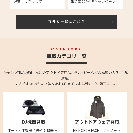
の
遅延につきまして
取金額20％UPキャンペーンの
信
お知らせ
取
コラム一覧はこちら
CATEGORY
買取カテゴリ一覧
キャンプ用品､登山､などのアウトドア用品から､ホビーなどの幅広いカテゴリに
対応。
これ売れるのかな？等々あれば､まずはお気軽にご相談下さい。
DJ機器買取
アウトドアウェア買取
オーディオ機器全般やDJ機器の買取強化中です。全国対応の宅配買取で、不要になったオーディオ機器をお売りください。 ターンテーブル、DJコントローラー、インターフェイス、CDJ、DJミキサー、DJエフェクター、シーケンサー、サンプラー、ヘッドホンやバイナル、MIDIコントローラーなども買い取りいたしております。
THE NORTH FACE（ザ・ノース・フェイス）、 Patagonia（パタゴニア）、Columbia（コロンビア）、mont-bell（モンベル）、アークテリクス、スノーピーク、ナンガ、ACRONYM(アクロニウム)といった人気メーカー品を売るならリムーブへ。特にダウンジャケットなどを中心に買取強化中！