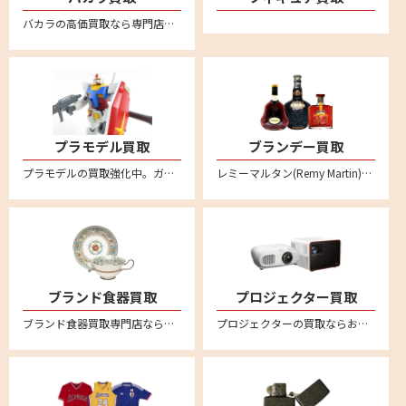
バカラの高価買取なら専門店のリムーブへお任せください。全国対応・送料無料の安心宅配査定。バカラのタンブラーやワイングラスなどぜひお売りください。
プラモデル買取
ブランデー買取
プラモデルの買取強化中。ガンダムや自動車、バイク、飛行機、船、お城など不要になったプラモデルはリムーブへお売りください。
レミーマルタン(Remy Martin)、ヘネシー(Hennessy)、カミュ(CAMUS)など各種コニャックの買取ならぜひリムーブへ。バカラボトルの高級コニャックは特に高額買取強化中です
ブランド食器買取
プロジェクター買取
ブランド食器買取専門店ならリムーブ。ウェッジウッド、マイセン、ロイヤルコペンハーゲン、ヘレンド、リチャードジノリ、バカラなど高価買取。不要になった食器を宅配キットに詰めて送るだけの簡単宅配買取。全国対応・送料無料
プロジェクターの買取ならお任せください！全国対応の宅配買取でカンタン買取。ご不要になったエプソンやソニー、キャノン、アンカー、ベンキューなど幅広いメーカーのプロジェクターの売却はリムーブへ。買取相場価格のご相談もお待ちしております。