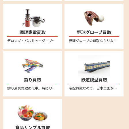
調理家電買取
野球グローブ買取
デロンギ・バルミューダ・ブルーノ・ボニークなど調理家電の買取ならリムーブへ。箱に詰めて送るだけの簡単宅配買取はこちら。全国対応・送料無料
野球グローブの買取ならリムーブ。新品も中古品も送料、査定料一切無料、全国対応の宅配買取。ミズノやゼット、SSK、久保田スラッガー、デサント、アシックス、ナイキ、アンダーアーマー、ハタケヤマ、ローリングス、アディダスなど他にも幅広いメーカーを買取しております。野球グローブの売却は宅配買取が便利
釣り買取
鉄道模型買取
釣り道具買取強化中。特にリール高価買取。新品も中古品も送料・査定料一切無料、全国対応の宅配査定はこちら。不要になった釣り具用品がございましたら、お気軽にお売りください。ダイワやシマノなどの幅広いメーカー取り扱い
宅配買取なので、日本全国から鉄道模型の買取強化中。車両やレール、制御機器など不要になった鉄道模型はリムーブへお売りください。送料無料の安心宅配査定はこちら。便利なLINE査定あり
食品サンプル買取