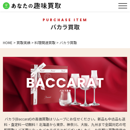
PURCHASE ITEM
バカラ買取
HOME
>
買取実績
>
料理関連買取
>
バカラ買取
バカラ(Baccarat)の高価買取はリムーブにお任せください。新品も中古品も送
料・査定料一切無料！北海道から東京、神奈川、大阪、九州まで全国対応の宅
配買取！ご不要になったバカラグラスがございましたら、お気軽に買取査定の