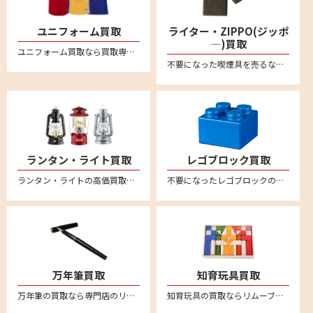
ユニフォーム買取
ライター・ZIPPO(ジッポ
―)買取
ユニフォーム買取なら買取専門店のリムーブ！野球、サッカー、バスケなど各種ユニフォームを買取強化中！日本全国どこからでも送料無料宅配買取＆無料宅配キットなのでカンタン安心にお売りいただけます
不要になった喫煙具を売るならリムーブへ。絶賛買取中。全国対応・送料無料の宅配査定はこちら。新品未使用品から中古品までしっかり買取査定。zippo(ジッポー）のオイルライターや有名ブランドのガスライターなど、喫煙グッズを売るなら宅配買取がカンタン便利です。
ランタン・ライト買取
レゴブロック買取
ランタン・ライトの高価買取なら買取専門店のリムーブ(reMOVE)。リムーブなら、宅配買取専門店なので、日本全国どこからでも買取が可能！しかも送料は完全無料！簡単・安心・丁寧な宅配専門の買取サービスです。自宅に居ながら査定～入金まで安心してお任せください。LED・電池式ランタン、ライト・ランタンなど、幅広く買取させていただきます。コールマン(Coleman)やスノーピーク(snow peak)、ペトロマックス(Petromax)、デイツ(DIETZ) 、フュアーハンド(FEUERHAND) など買取対象ブランド多数！汚れや傷があってもお買取させていただいております。買取査定額に満足された場合のみお買取させていただきますので、お気軽にお問い合わせください。
不要になったレゴブロックの買取ならリムーブ。全国送料無料の宅配査定はこちら。
万年筆買取
知育玩具買取
万年筆の買取なら専門店のリムーブ。モンブランやセーラー、ペリカン、ラミー、ウォーターマン、アウロラなど幅広く万年筆の買取強化をおこなっております。万年筆を売るならリムーブへ。全国対応・送料無料の宅配査定はこちら
知育玩具の買取ならリムーブ。不用になった知育玩具は宅配買取で簡単に売ることができます。リトルダッチやリーウッド、ブリオ、ボーネルンドといった海外知育玩具の人気ブランドは特に買取強化中！