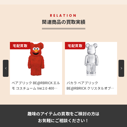
RELATION
関連商品の買取実績
宅配買取
宅配買取
宅
リス
ベアブリック BE@RBRICK エル
バカラ ベアブリック
ベア
実績
モ コスチューム Ver.2.0 400％
BE@RBRICK クリスタルオブジ
チュ
買取相場
ェ クリア 買取相場
Ve
趣味のアイテムの買取をご検討の方は
お気軽にご相談ください！