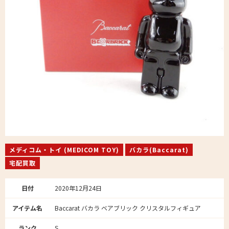
メディコム・トイ (MEDICOM TOY)
バカラ(Baccarat)
宅配買取
日付
2020年12月24日
アイテム名
Baccarat バカラ ベアブリック クリスタルフィギュア
ランク
S