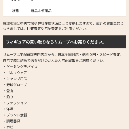
状態
新品未使用品
買取相場は中古市場や弊社在庫状況により変動しますので、直近の買取金額に
つきましては、LINE査定や宅配査定をご利用ください。
フィギュアの買い取りならリムーブへお売りください。
リムーブは宅配買取専門店だから、日本全国対応・送料０円・スピード査定。
自宅で箱に詰めて送るだけのかんたん宅配買取をご利用ください。
・ゲーミングデバイス
・ゴルフウェア
・キャンプ用品
・野球グローブ
・登山
・釣り
・ファッション
・洋酒
・ブランド食器
・調理器具
・ホビー