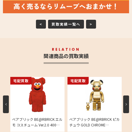
<
買取実績一覧へ
>
RELATION
関連商品の買取実績
宅配買取
宅配買取
宅
ベアブリック BE@RBRICK エル
ベアブリック BE@RBRICK ピカ
Ba
点の
モ コスチューム Ver.2.0 400％
チュウ GOLD CHROME
ク
買取相場
Ver100％ & 400％ 買取相場
績