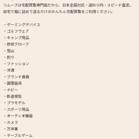
リムーブは宅配買取専門店だから、日本全国対応・送料０円・スピード査定。
自宅で箱に詰めて送るだけのかんたん宅配買取をご利用ください。
・ゲーミングデバイス
・ゴルフウェア
・キャンプ用品
・野球グローブ
・登山
・釣り
・ファッション
・洋酒
・ブランド食器
・調理器具
・ホビー
・鉄道模型
・プラモデル
・スポーツ用品
・オーディオ機器
・カメラ
・万年筆
・テーブルゲーム