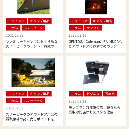
アウトドア
キャンプ用品
アウトドア
キャンプ用品
コラム
スノーピーク
コラム
ランタン
2021.02.22
2023.02.15
ファミリーキャンプにおすすめな
GENTOS、Coleman、BALMUDAな
スノーピークのテント！買取のポ
どアウトドアにおすすめのランタ
イントもご紹介！
ンをご紹介
アウトドア
キャンプ用品
コラム
ビジネス
万年筆
コラム
スノーピーク
2023.02.22
モンブラン万年筆の高く売るなら
2022.02.09
買取専門店がおススメな理由
スノーピークのアウトドア用品の
買取相場や高く売るポイントを専
門店が解説