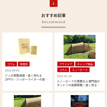
1
おすすめ記事
Recommend
コラム
喫煙具
アウトドア
キャンプ用品
コラム
スノーピーク
2023.09.02
ジッポ買取相場・高く売れる
2021.01.14
ZIPPO・ジッポーライターの高価
スノーピークの買取なら専門店が
買取品について
ダントツの高額買取！高く売るコ
ツとは