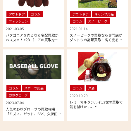
アウトドア
コラム
アウトドア
キャンプ用品
ファッション
コラム
スノーピーク
2021.03.05
2021.01.14
パタゴニアを売るなら宅配買取が
スノーピークの買取なら専門店が
おススメ！パタゴニアの買取をお
ダントツの高額買取！高く売るコ
待ちしております
ツとは
コラム
スポーツ用品
コラム
洋酒
野球グローブ
2020.10.29
レミーマルタンルイ13世の買取で
2023.07.04
気を付けたいこと
人気の野球グローブの買取相場
「ミズノ、ゼット、SSK、久保田ス
ラッガー、デサント編」