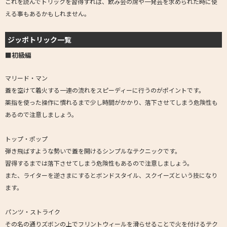
これを読んでトリックを習得すれば、飲み会の席や一発芸を求められた時に使
える事もあるかもしれません。
ジッポトリック一覧
■初級編
マリード・マン
蓋を空けて着火する一連の流れをスピーディーに行うのがポイントです。
薬指を使った操作に慣れるまで少し時間がかかり、落下させてしまう危険性も
あるので注意しましょう。
トップ・ポップ
弾き飛ばすような勢いで蓋を開けるシンプルなテクニックです。
習得するまでは落下させてしまう危険性もあるので注意しましょう。
また、ライターを逆さまにするとボンドスタイル、スクイーズという技になり
ます。
パンツ・ストライク
その名の通りズボンの上でフリントウィールを滑らせることで火を付けるテク