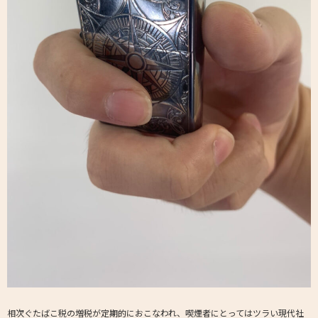
相次ぐたばこ税の増税が定期的におこなわれ、喫煙者にとってはツラい現代社