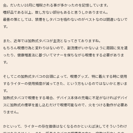
会。だいたい10月に増税される事が多かったのを記憶しています。
嗜好品である以上、致し方ない部分もあると思うしかありません。
最善の策としては、禁煙をしタバコを吸わないのがベストなのは間違いないで
す。
また、近年では加熱式タバコが主流となってきておりますね。
もちろん喫煙行為と変わりはないので、副流煙がいかないように周囲に気を遣
ったり、健康増進法に基づいてマナーを保ちながら喫煙をする必要がありま
す。
そしてこの加熱式タバコの台頭によって、喫煙グッズ、特に着火する時に使用
するライターの使用頻度が減ってきた、という方もいるのではないかと思いま
す。
加熱式タバコで喫煙をする場合、デバイス本体の充電に不足がなければデバイ
スに加熱式の煙草を差し込むだけで喫煙可能なので、火をつける動作が必要あ
りません。
かといって、ライターの存在価値はなくなるのかといえば決してそういうわけ