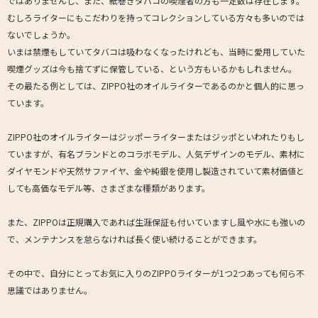
ではありませんし、また、紙巻きタバコの喫煙者の方も一定数は存在します。
むしろライターにもこだわりを持ってコレクションしている方々も多いのでは
ないでしょうか。
いまは禁煙もしていてタバコは吸わなくなったけれども、当時に愛用していた
喫煙グッズは今も捨てずに保管している、という方もいるかもしれません。
その最たる例としては、ZIPPO社のオイルライターであるのかと個人的に思っ
ています。
ZIPPO社のオイルライターはジッポーライターまたはジッポといわれたりもし
ていますが、有名ブランドとのコラボモデル、人気デザインのモデル、素材に
ダイヤモンドや天然サファイヤ、金や純銀を使用し製造されていて素材価値と
しても高価なモデル等、さまざまな種類があります。
また、ZIPPOは正規購入であれば生涯保証も付いていますし風や水にも強いの
で、メンテナンスを怠らなければ長く使い続けることができます。
その中で、自分にとってお気に入りのZIPPOライターが1つ2つあっても何ら不
思議ではありません。