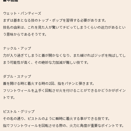
ウェット・パンティーズ
まずは基本となる技のトップ・ポップを習得する必要があります。
技名の由来は、これを見た人が驚いてチビってしまうくらいの迫力があるとい
う意味からであるそうです。
ナックル・アップ
力が入り過ぎてしまうと蓋が開かなくなり、また緩ければジッポを飛ばしてし
まう可能性が高く、その絶妙な力加減が難しい技です。
ダブル・スナップ
蓋を開ける時と着火する時の2回、指をパチンと弾きます。
フリントウィールを上手く回転させ火を付けることができるかどうかがポイン
トです。
ピストル・グリップ
その名の通り、ピストルのように瞬時に着火する事ができる技です。
指でフリントウィールを回転させる際の、火力と角度が重要なポイントです。