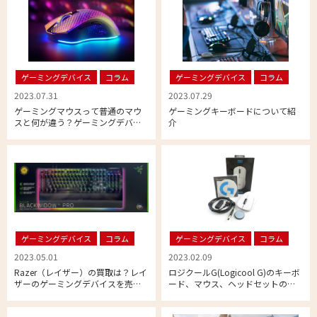
ゲーミングデバイス
コラム
ゲーミングデバイス
コラム
2023.07.31
2023.07.29
ゲーミングマウスって普通のマウ
ゲーミングキーボードについて紹
スと何が違う？ゲーミングデバイ
介
スを売るなら相場を理解した買取
専門店へ
ゲーミングデバイス
コラム
ゲーミングデバイス
コラム
2023.05.01
2023.02.09
Razer（レイザー）の買取は？レイ
ロジクールG(Logicool G)のキーボ
ザーのゲーミングデバイスを売る
ード、マウス、ヘッドセットの買
なら専門店がおススメな理由
取相場を紹介|ゲーミングデバイス
買取ならリムーブ