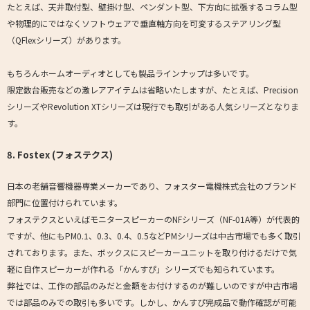
たとえば、天井取付型、壁掛け型、ペンダント型、下方向に拡張するコラム型
や物理的にではなくソフトウェアで垂直軸方向を可変するステアリング型
（QFlexシリーズ）があります。
もちろんホームオーディオとしても製品ラインナップは多いです。
限定数台販売などの激レアアイテムは省略いたしますが、たとえば、Precision
シリーズやRevolution XTシリーズは現行でも取引がある人気シリーズとなりま
す。
8. Fostex (フォステクス)
日本の老舗音響機器専業メーカーであり、フォスター電機株式会社のブランド
部門に位置付けられています。
フォステクスといえばモニタースピーカーのNFシリーズ（NF-01A等）が代表的
ですが、他にもPM0.1、0.3、0.4、0.5などPMシリーズは中古市場でも多く取引
されております。また、ボックスにスピーカーユニットを取り付けるだけで気
軽に自作スピーカーが作れる「かんすぴ」シリーズでも知られています。
弊社では、工作の部品のみだと金額をお付けするのが難しいのですが中古市場
では部品のみでの取引も多いです。しかし、かんすぴ完成品で動作確認が可能