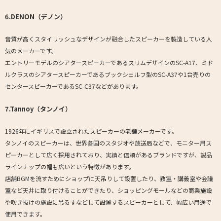
6.DENON（デノン）
音質が高くスタイリッシュなデザインが融合したスピーカーを製造している人
気のメーカーです。
エントリーモデルのシアタースピーカーであるスリムデザインのSC-A17、ミド
ルクラスのシアタースピーカーであるブックシェルフ型のSC-A37や1台売りの
センタースピーカーであるSC-C37などがあります。
7.Tannoy（タンノイ）
1926年にイギリスで設立されたスピーカーの老舗メーカーです。
タンノイのスピーカーは、世界各国のスタジオや放送局などで、モニター用ス
ピーカーとして広く採用されており、実績と信頼があるブランドですが、製品
ラインナップの幅も広いという特徴があります。
店舗BGMを流すためにショップに天吊りして設置したり、教室・講義室や会議
室など天井に取り付けることができたり、ショッピングモールなどの商業施設
や吹き抜けの施設に吊るすなどして設置するスピーカーとして、幅広い用途で
使用できます。