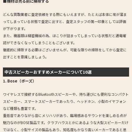
■機材は売る前に掃除する
どんな買取業者に査定依頼をする際にもいえますが、たとえば本体に埃が溜ま
ってしまっている状態で査定に出すと、査定スタッフの第一印象としては評価
が下がります。
また、機器類は精密機械の為、ほこりが詰まってしまっている状態だと通電確
認ができなくなってしまうこともございます。
徹底的に掃除する必要はございませんが、可能な限りの掃除をしてから査定に
出すことを意識しましょう。
中古スピーカーおすすめメーカーについて10選
1. Bose（ボーズ）
ワイヤレスで接続するBluetoothスピーカーや、持ち運びにも便利なコンパクト
スピーカー、スマートスピーカーであったり、ヘッドホン、小型のイヤフォン
など種類も豊富です。
重低音でありながら音にメリハリがあり、臨場感あるサウンドを楽しめる点が
魅力なのがBOSE製品です。クラブハウスとかにあるような大型スピーカーだけ
ではなく、小型サイズの製品もあり、知名度もかなり高いメーカーであると思