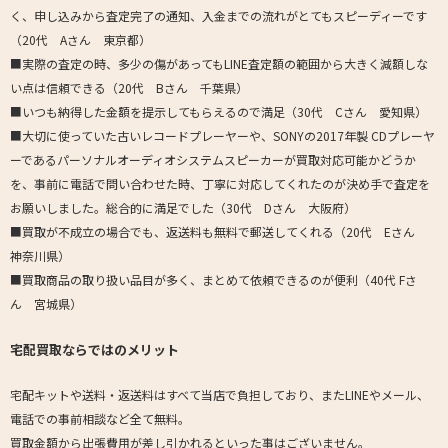
く、申し込みから査定完了の通知、入金までの流れがとてもスピーディーです
（20代 Aさん 東京都）
■実際の査定の時、多少の傷があってもLINE査定額の範囲から大きく減額しな
い点は信頼できる（20代 Bさん 千葉県）
■いつも納得した金額を提示してもらえるので満足（30代 Cさん 愛知県）
■大切に使っていた古いレコードプレーヤーや、SONYの2017年製 CDプレーヤ
ーであるパーソナルオーディオシステムスピーカーが買取対応可能かどうか
を、事前に電話で問い合わせた時、丁寧に対応してくれたのが決め手で査定を
お願いしました。総合的に満足でした（30代 Dさん 大阪府）
■買取が不成立の場合でも、返送料も無料で郵送してくれる（20代 Eさん
神奈川県）
■買取商品の取り扱い品目が多く、まとめて依頼できるのが便利（40代 Fさ
ん 宮城県）
宅配買取ならではのメリット
宅配キットや送料・返送料はすべて当店で負担しており、またLINEやメール、
電話での事前相談など全て無料。
買取金額から出張費用が差し引かれるといった事はございません。