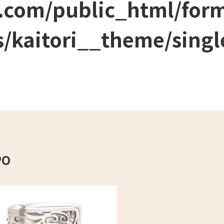
.com/public_html/for
/kaitori__theme/singl
PO