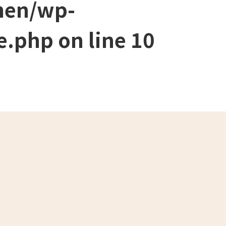
men/wp-
e.php
on line
10