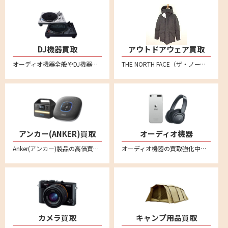
DJ機器買取
アウトドアウェア買取
オーディオ機器全般やDJ機器の買取強化中です。全国対応の宅配買取で、不要になったオーディオ機器をお売りください。 ターンテーブル、DJコントローラー、インターフェイス、CDJ、DJミキサー、DJエフェクター、シーケンサー、サンプラー、ヘッドホンやバイナル、MIDIコントローラーなども買い取りいたしております。
THE NORTH FACE（ザ・ノース・フェイス）、 Patagonia（パタゴニア）、Columbia（コロンビア）、mont-bell（モンベル）、アークテリクス、スノーピーク、ナンガ、ACRONYM(アクロニウム)といった人気メーカー品を売るならリムーブへ。特にダウンジャケットなどを中心に買取強化中！
アンカー(ANKER)買取
オーディオ機器
Anker(アンカー)製品の高価買取ならリムーブ！新品はもちろん中古品もしっかり買い取ります。事前に金額のわかるLINE査定が便利！プロジェクターやプロジェクター、プロジェクター、ポータブル電源、スピーカー、ヘッドホン、イヤホン、ロボット掃除機、ヘッドセット、マイクなど様々なアンカー商品を宅配買取で売ることができます。
オーディオ機器の買取強化中。ヘッドセットやスピーカー・アンプ・プレーヤー・レコードプレーヤーなどあらゆるオーディオ機器の買取をおこなっております。音響関連の商品をリムーブへお売りください。全国対応の宅配買取サービスはこちら
カメラ買取
キャンプ用品買取