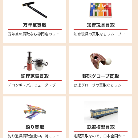
万年筆買取
知育玩具買取
万年筆の買取なら専門店のリムーブ。モンブランやセーラー、ペリカン、ラミー、ウォーターマン、アウロラなど幅広く万年筆の買取強化をおこなっております。万年筆を売るならリムーブへ。全国対応・送料無料の宅配査定はこちら
知育玩具の買取ならリムーブ。不用になった知育玩具は宅配買取で簡単に売ることができます。リトルダッチやリーウッド、ブリオ、ボーネルンドといった海外知育玩具の人気ブランドは特に買取強化中！
調理家電買取
野球グローブ買取
デロンギ・バルミューダ・ブルーノ・ボニークなど調理家電の買取ならリムーブへ。箱に詰めて送るだけの簡単宅配買取はこちら。全国対応・送料無料
野球グローブの買取ならリムーブ。新品も中古品も送料、査定料一切無料、全国対応の宅配買取。ミズノやゼット、SSK、久保田スラッガー、デサント、アシックス、ナイキ、アンダーアーマー、ハタケヤマ、ローリングス、アディダスなど他にも幅広いメーカーを買取しております。野球グローブの売却は宅配買取が便利
釣り買取
鉄道模型買取
釣り道具買取強化中。特にリール高価買取。新品も中古品も送料・査定料一切無料、全国対応の宅配査定はこちら。不要になった釣り具用品がございましたら、お気軽にお売りください。ダイワやシマノなどの幅広いメーカー取り扱い
宅配買取なので、日本全国から鉄道模型の買取強化中。車両やレール、制御機器など不要になった鉄道模型はリムーブへお売りください。送料無料の安心宅配査定はこちら。便利なLINE査定あり