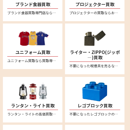
ブランド食器買取
プロジェクター買取
ブランド食器買取専門店ならリムーブ。ウェッジウッド、マイセン、ロイヤルコペンハーゲン、ヘレンド、リチャードジノリ、バカラなど高価買取。不要になった食器を宅配キットに詰めて送るだけの簡単宅配買取。全国対応・送料無料
プロジェクターの買取ならお任せください！全国対応の宅配買取でカンタン買取。ご不要になったエプソンやソニー、キャノン、アンカー、ベンキューなど幅広いメーカーのプロジェクターの売却はリムーブへ。買取相場価格のご相談もお待ちしております。
ユニフォーム買取
ライター・ZIPPO(ジッポ
―)買取
ユニフォーム買取なら買取専門店のリムーブ！野球、サッカー、バスケなど各種ユニフォームを買取強化中！日本全国どこからでも送料無料宅配買取＆無料宅配キットなのでカンタン安心にお売りいただけます
不要になった喫煙具を売るならリムーブへ。絶賛買取中。全国対応・送料無料の宅配査定はこちら。新品未使用品から中古品までしっかり買取査定。zippo(ジッポー）のオイルライターや有名ブランドのガスライターなど、喫煙グッズを売るなら宅配買取がカンタン便利です。
ランタン・ライト買取
レゴブロック買取
ランタン・ライトの高価買取なら買取専門店のリムーブ(reMOVE)。リムーブなら、宅配買取専門店なので、日本全国どこからでも買取が可能！しかも送料は完全無料！簡単・安心・丁寧な宅配専門の買取サービスです。自宅に居ながら査定～入金まで安心してお任せください。LED・電池式ランタン、ライト・ランタンなど、幅広く買取させていただきます。コールマン(Coleman)やスノーピーク(snow peak)、ペトロマックス(Petromax)、デイツ(DIETZ) 、フュアーハンド(FEUERHAND) など買取対象ブランド多数！汚れや傷があってもお買取させていただいております。買取査定額に満足された場合のみお買取させていただきますので、お気軽にお問い合わせください。
不要になったレゴブロックの買取ならリムーブ。全国送料無料の宅配査定はこちら。