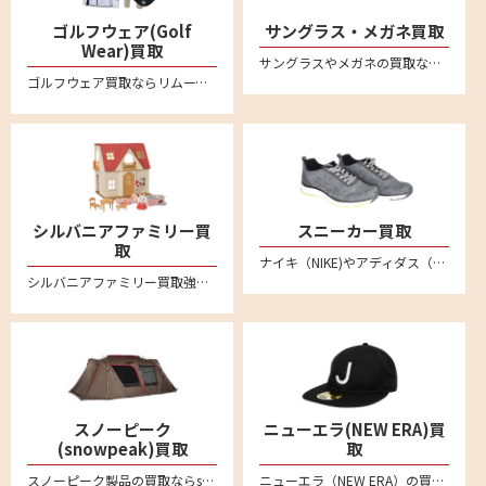
ゴルフウェア(Golf
サングラス・メガネ買取
Wear)買取
サングラスやメガネの買取ならリムーブの宅配買取が便利です。アヤメ、モスコット、アイヴァン7285、フォーナインズ、レイバンといった 人気ブランドのサングラスや眼鏡・メガネフレームを中心に買取強化中です
ゴルフウェア買取ならリムーブの宅配買取がおすすめ。パーリーゲイツやマーク&ロナ、キャロウェイなど有名ブランドなど多数ブランドを高価買取。レディース・メンズの商品お売りください。不要なゴルフウェアを自宅で箱に詰めて送るだけの簡単査定。全国対応・送料無料。LINEによるオンライン査定も便利
シルバニアファミリー買
スニーカー買取
取
ナイキ（NIKE)やアディダス（adidas）、ニューバランス(New Balance)など不要になったスニーカーは宅配買取専門店リムーブへお売りください。全国対応・送料無料の安心宅配査定。LINE査定も便利です。新品未使用品から中古品のスニーカーまでしっかり買い取ります
シルバニアファミリー買取強化中！人形やドールハウス、箱無しのものでもしっかり買い取ります。不要になりましたシルバニアファミリーの商品がございましたらリムーブの宅配買取をご利用ください。
スノーピーク
ニューエラ(NEW ERA)買
(snowpeak)買取
取
スノーピーク製品の買取ならsnowpeak買取専門リムーブにお任せ。スノーピークを売るなら、まずはリムーブにご相談ください。アメニティドーム、リビングシェル、ランドロック、タープ、焚火台、IGTシリーズなどの定番モデルから、Pro.ライン、Pro.airライン、Ivoryラインなど各種製品を喜んで買取致します。廃盤品などや希少モデルもお任せください。全国対応で送料・手数料無料の宅配買取はこちら
ニューエラ（NEW ERA）の買取ならリムーブ。キャップやアパレル、ゴルフアイテムなどの商品を高く売るなら宅配買取がおすすめ。ブランド品の査定なら専門店へ。送料や手数料など一切無料です