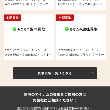
APEX PRO TKL KB18 ゲーミング キ
APEX PRO ゲーミングキーボード
ーボード 赤軸 テンキーレス の買取
ブラック系 FPSの買取実績
実績
宅配買取
宅配買取
SteelSeries スティールシリーズ
SteelSeries スティールシリーズ
Arctis PRO + Game DAC ホワイト
Aerox 3 Wireless ブラック ゲーミン
61454 ゲーミングヘッドセット の
グマウス の買取実績
買取実績
買取実績一覧はこちら
趣味のアイテムの買取をご検討の方は
お気軽にご相談ください！
査定無料！宅配買取の送料無料！LINE査定買取の手数料無料！