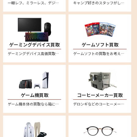
一眼レフ、ミラーレス、デジカメなど不要になったカメラの買取ならリムーブ。古いカメラもしっかり買い取ります。全国対応・送料無料の安心宅配査定。不要になったカメラをお売りください。
キャンプ好きのスタッフがしっかり買取ります。スノーピークやコールマンなど幅広いアウトドアブランドに対応。テントやタープ、ランタンなどのキャンプ用品を売るならリムーブへ。全国対応・送料無料の宅配査定はこちら
ゲーミングデバイス買取
ゲームソフト買取
ゲーミングデバイス高価買取。新品未使用品も中古品も幅広く買取ります。送料・査定料一切無料の宅配査定。ロジクールやレイザー、スティールシリーズ、ベンキュー、ダッキー、エイスース、ゼンエイムといった人気メーカー品のゲーミングマウスやキーボード、モニター、配信用マイク、プロコントローラー、アケコン、イヤホン、マウスパッド、ヘッドセット、プロジェクター、スピーカー等を中心に買取強化中
ゲームソフトの買取をお考えなら、まとめて箱に入れて送るだけ、送料無料・全国対応の便利な宅配買取サービス『reMOVE(リムーブ)』をご利用ください！ニンテンドー Switch（スイッチ/スイッチ2）、PS5（プレステ5）、PS4（プレステ4）など幅広く買取ります！ゲーム買取なら買取専門店リムーブにお任せください。
ゲーム機買取
コーヒーメーカー買取
ゲーム機本体の買取なら箱に詰めてご自宅から送るだけの便利な宅配買取専門店リムーブ。ニンテンドー Switchスイッチ/スイッチ2、PS5プレステ5、PS4プレステ4 などの最新からレトロゲームまでいろいろお売りいただけます。
デロンギなどのコーヒーメーカーを売るならリムーブへ。全国対応・送料無料の安心宅配買取