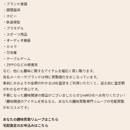
・ブランド食器
・調理器具
・ホビー
・鉄道模型
・プラモデル
・スポーツ用品
・オーディオ機器
・カメラ
・万年筆
・テーブルゲーム
・ZIPPOなどの喫煙具
など、他にも趣味に関するアイテムを幅広く買い取ります。
有名メーカーやブランドは特に買取強化をおこなっています。
事前におおよその金額のわかるLINE査定をご利用いただくと、送る前に査定額
がわかるので安心です。
不要になった趣味関連の商品がございましたらぜひreMOVEへお売りください！
「趣味関連のアイテムを売るなら、あなたの趣味買取専門リムーブの宅配買取
がおススメです」
あなたの趣味買取リムーブはこちら
宅配査定のお申込みはこちら