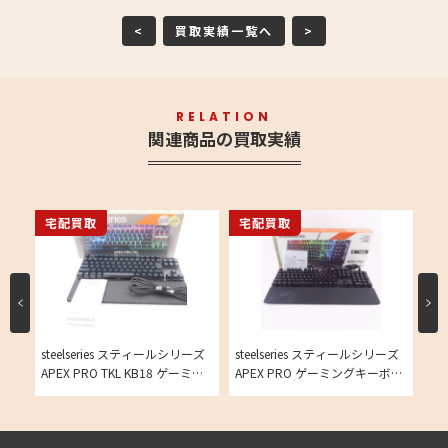
<
買取実績一覧へ
>
RELATION
関連商品の買取実績
宅配買取
宅配買取
宅
ーズ
steelseries スティールシリーズ
steelseries スティールシリーズ
St
ゲー
APEX PRO TKL KB18 ゲーミン
APEX PRO ゲーミングキーボー
Ae
グ キーボード 赤軸 テンキーレ
ド ブラック系 FPSの買取実績
ミ
ス の買取実績