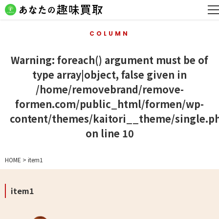
COLUMN
Warning
: foreach() argument must be of
type array|object, false given in
/home/removebrand/remove-
formen.com/public_html/formen/wp-
content/themes/kaitori__theme/single.p
on line
10
HOME
>
item1
item1