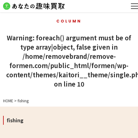
COLUMN
Warning
: foreach() argument must be of
type array|object, false given in
/home/removebrand/remove-
formen.com/public_html/formen/wp-
content/themes/kaitori__theme/single.p
on line
10
HOME
>
fishing
fishing