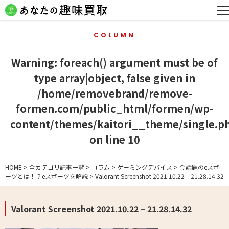
COLUMN
Warning
: foreach() argument must be of
type array|object, false given in
/home/removebrand/remove-
formen.com/public_html/formen/wp-
content/themes/kaitori__theme/single.p
on line
10
HOME
>
全カテゴリ記事一覧
>
コラム
>
ゲーミングデバイス
>
今話題のeスポ
ーツとは！？eスポーツを解説
>
Valorant Screenshot 2021.10.22 – 21.28.14.32
Valorant Screenshot 2021.10.22 – 21.28.14.32