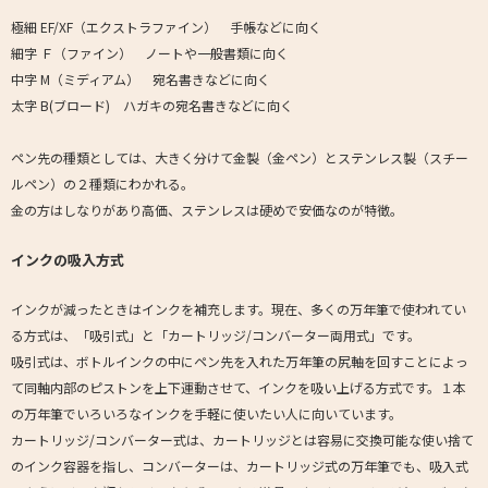
極細 EF/XF（エクストラファイン） 手帳などに向く
細字 Ｆ（ファイン） ノートや一般書類に向く
中字 M（ミディアム） 宛名書きなどに向く
太字 B(ブロード) ハガキの宛名書きなどに向く
ペン先の種類としては、大きく分けて金製（金ペン）とステンレス製（スチー
ルペン）の２種類にわかれる。
金の方はしなりがあり高価、ステンレスは硬めで安価なのが特徴。
インクの吸入方式
インクが減ったときはインクを補充します。現在、多くの万年筆で使われてい
る方式は、「吸引式」と「カートリッジ/コンバーター両用式」です。
吸引式は、ボトルインクの中にペン先を入れた万年筆の尻軸を回すことによっ
て同軸内部のピストンを上下運動させて、インクを吸い上げる方式です。１本
の万年筆でいろいろなインクを手軽に使いたい人に向いています。
カートリッジ/コンバーター式は、カートリッジとは容易に交換可能な使い捨て
のインク容器を指し、コンバーターは、カートリッジ式の万年筆でも、吸入式