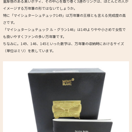
重厚感のある黒いボディ、その中心を取り巻く3連のリングは、ほとんどの人が
イメージする万年筆の形ではないでしょうか。
特に「マイシュターシュテュック149」は万年筆の王様とも言える完成度の高
さです。
「マイシュターシュテュック ル・グラン146」は149よりやや小さめで女性で
も扱いやすくファンの多い万年筆です。
ちなみに。149、146、145といった数字は、万年筆の収納時におけるサイズ
（単位はミリ）を表しています。