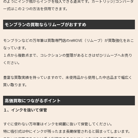
のようにインク瓶からインクを吸入できる道具です。カートリッジ/コンバータ
ー式はこの２つの方法を併用できます。
モンブランの買取ならリムーブがおすすめ
モンブランなどの万年筆は買取専門店のreMOVE（リムーブ）
が買取強化をおこ
なっています。
１点から複数点まで、コレクションの整理があるときはぜひリムーブへお売り
ください。
豊富な買取実績を持っていますので、未使用品から使用した中古品まで幅広く
買い取ります。
高価買取につながるポイント
１、インクを抜いて保管
すぐに使わない万年筆はインクを綺麗に抜いて保管してください。
特に吸引式は中にインクが残ったまま長期保管されると固まってしまいます。