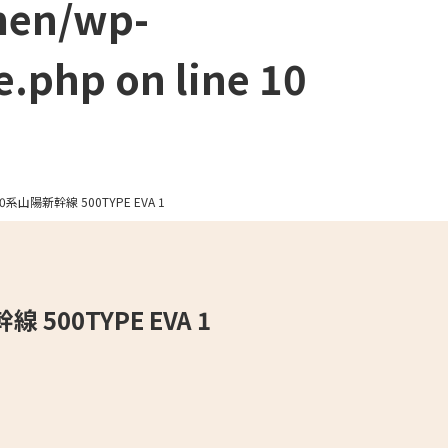
men/wp-
e.php
on line
10
000系山陽新幹線 500TYPE EVA 1
線 500TYPE EVA 1