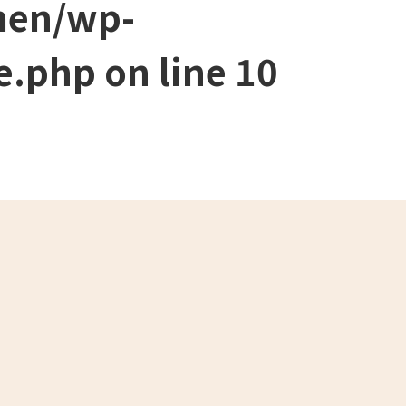
men/wp-
e.php
on line
10