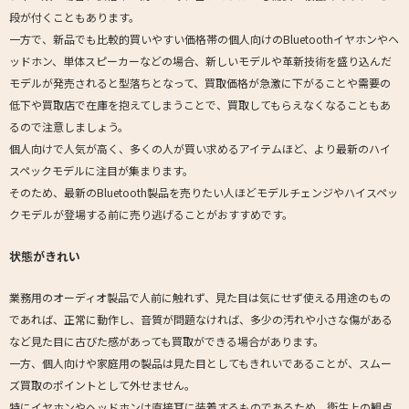
段が付くこともあります。
一方で、新品でも比較的買いやすい価格帯の個人向けのBluetoothイヤホンやヘ
ッドホン、単体スピーカーなどの場合、新しいモデルや革新技術を盛り込んだ
モデルが発売されると型落ちとなって、買取価格が急激に下がることや需要の
低下や買取店で在庫を抱えてしまうことで、買取してもらえなくなることもあ
るので注意しましょう。
個人向けで人気が高く、多くの人が買い求めるアイテムほど、より最新のハイ
スペックモデルに注目が集まります。
そのため、最新のBluetooth製品を売りたい人ほどモデルチェンジやハイスペッ
クモデルが登場する前に売り逃げることがおすすめです。
状態がきれい
業務用のオーディオ製品で人前に触れず、見た目は気にせず使える用途のもの
であれば、正常に動作し、音質が問題なければ、多少の汚れや小さな傷がある
など見た目に古びた感があっても買取ができる場合があります。
一方、個人向けや家庭用の製品は見た目としてもきれいであることが、スムー
ズ買取のポイントとして外せません。
特にイヤホンやヘッドホンは直接耳に装着するものであるため、衛生上の観点