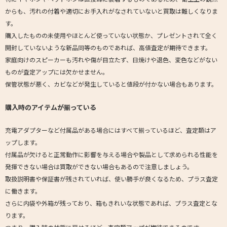
からも、汚れの付着や適切にお手入れがなされていないと買取は難しくなりま
す。
購入したものの未使用やほとんど使っていない状態か、プレゼントされて全く
開封していないような新品同等のものであれば、高値査定が期待できます。
家庭向けのスピーカーも汚れや傷が目立たず、日焼けや退色、変色などがない
ものが査定アップには欠かせません。
保管状態が悪く、カビなどが発生していると値段が付かない場合もあります。
購入時のアイテムが揃っている
充電アダプターなど付属品がある場合にはすべて揃っているほど、査定額はア
ップします。
付属品が欠けると正常動作に影響を与える場合や製品として求められる性能を
発揮できない場合は買取ができない場合もあるので注意しましょう。
取扱説明書や保証書が残されていれば、使い勝手が良くなるため、プラス査定
に働きます。
さらに内袋や外箱が残っており、箱もきれいな状態であれば、プラス査定とな
ります。