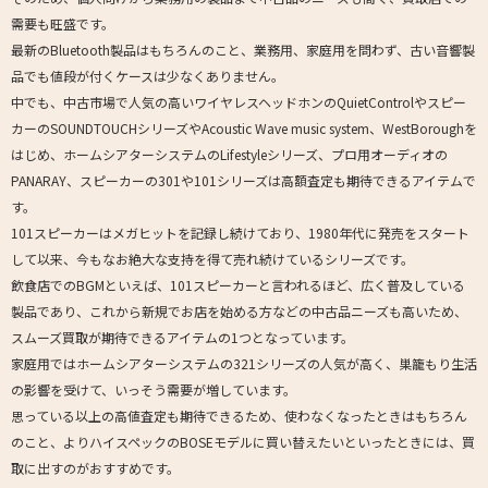
需要も旺盛です。
最新のBluetooth製品はもちろんのこと、業務用、家庭用を問わず、古い音響製
品でも値段が付くケースは少なくありません。
中でも、中古市場で人気の高いワイヤレスヘッドホンのQuietControlやスピー
カーのSOUNDTOUCHシリーズやAcoustic Wave music system、WestBoroughを
はじめ、ホームシアターシステムのLifestyleシリーズ、プロ用オーディオの
PANARAY、スピーカーの301や101シリーズは高額査定も期待できるアイテムで
す。
101スピーカーはメガヒットを記録し続けており、1980年代に発売をスタート
して以来、今もなお絶大な支持を得て売れ続けているシリーズです。
飲食店でのBGMといえば、101スピーカーと言われるほど、広く普及している
製品であり、これから新規でお店を始める方などの中古品ニーズも高いため、
スムーズ買取が期待できるアイテムの1つとなっています。
家庭用ではホームシアターシステムの321シリーズの人気が高く、巣籠もり生活
の影響を受けて、いっそう需要が増しています。
思っている以上の高値査定も期待できるため、使わなくなったときはもちろん
のこと、よりハイスペックのBOSEモデルに買い替えたいといったときには、買
取に出すのがおすすめです。