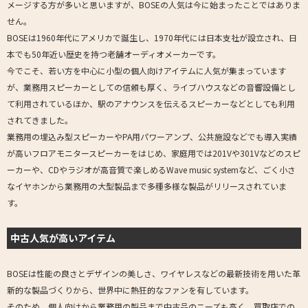
メージする方が多いと思いますが、BOSEの人気は今に始まったことではありま
せん。
BOSEは1960年代にアメリカで誕生し、1970年代には日本支社が設立され、日
本でも50年近い歴史を持つ老舗オーディオメーカーです。
今でこそ、若い方を中心に小型の個人向けアイテムに人気が集まっています
が、業務用スピーカーとしての信頼も厚く、ライブハウスなどの音響設備とし
て利用されているほか、駅のアナウンスを伝えるスピーカーなどとしても利用
されてきました。
業務用の埋込み型スピーカーやPA用パワーアンプ、公共施設などでも導入実績
が高いフロアモニタースピーカーをはじめ、家庭用では201Vや301Vなどのスピ
ーカーや、CDやラジオが高音質で楽しめるWave music systemなど、ごく小さ
なイヤホンから業務用の大型製品まで多種多様な製品がリリースされていま
す。
中古人気が高いアイテム
BOSEは性能の良さとデザインの美しさ、ワイヤレスなどの最新技術を用いた革
新的な製品づくりから、世界中に熱狂的なファンを有しています。
そのため、個人向けから業務用の製品まで中古品のニーズも高く、買取店での