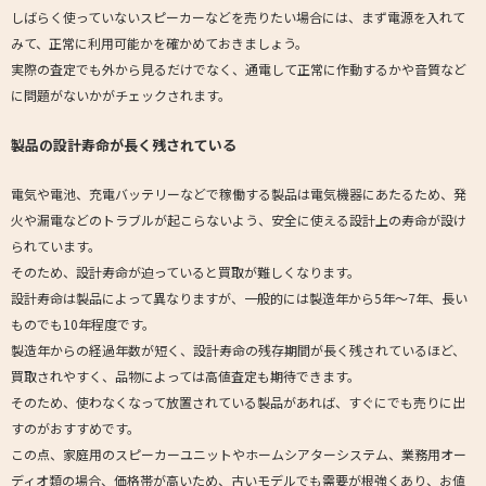
しばらく使っていないスピーカーなどを売りたい場合には、まず電源を入れて
みて、正常に利用可能かを確かめておきましょう。
実際の査定でも外から見るだけでなく、通電して正常に作動するかや音質など
に問題がないかがチェックされます。
製品の設計寿命が長く残されている
電気や電池、充電バッテリーなどで稼働する製品は電気機器にあたるため、発
火や漏電などのトラブルが起こらないよう、安全に使える設計上の寿命が設け
られています。
そのため、設計寿命が迫っていると買取が難しくなります。
設計寿命は製品によって異なりますが、一般的には製造年から5年～7年、長い
ものでも10年程度です。
製造年からの経過年数が短く、設計寿命の残存期間が長く残されているほど、
買取されやすく、品物によっては高値査定も期待できます。
そのため、使わなくなって放置されている製品があれば、すぐにでも売りに出
すのがおすすめです。
この点、家庭用のスピーカーユニットやホームシアターシステム、業務用オー
ディオ類の場合、価格帯が高いため、古いモデルでも需要が根強くあり、お値