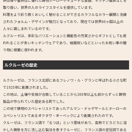
熱伝導や蓄熱性に優れた鋳物ホーローやキュートな食器、キッチン雑貨などを
取り扱い、世界の人のライフスタイルを提供しています。
料理をより彩り良くおいしく魅せることができるカラフルなカラー展開と洗練
されたフォルム・デザインが魅力となっており、現在では世界60ヶ国以上の
人々に親しまれているのです。
ルクルーゼは、多彩なバリエーションと機能性の充実さからギフトとしても使
われることが多いキッチンウェアであり、結婚祝いなどといったお祝い事の贈
り物に頻繁に使われます。
ルクルーゼの歴史
ルクルーゼは、フランス北部にあるフレノワ・ル・グランと呼ばれる小さな町
で1925年に創業されました。
この地は、土壌や気候が合致していることから200年以上も前からずっと鋳物
製品が作られていた歴史ある町でした。
この地で鋳物のスペシャリストであったアルマン・ドゥゲザールとホーローの
スペシャリストであるオクタヴ・オーベックにより創業されたのです。
クルーゼは、フランス語で「るつぼ」という意味があり、高熱でどろどろに溶
かした鋳鉄を方に流し込む製法を表すクルーゼに、フランス語の定冠詞である