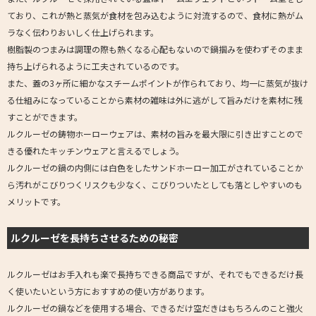
ており、これが熱と蒸気が食材を包み込むように対流するので、食材に熱がム
ラなく伝わりおいしく仕上げられます。
樹脂製のつまみは調理の際も熱くなる心配もないので鍋掴みを使わずそのまま
持ち上げられるように工夫されているのです。
また、蓋の3ヶ所に細かなスチームポイントが作られており、均一に蒸気が抜け
る仕組みになっていることから素材の雑味は外に逃がして旨みだけを素材に残
すことができます。
ルクルーゼの鋳物ホーローウェアは、素材の旨みを最大限に引き出すことので
きる優れたキッチンウェアと言えるでしょう。
ルクルーゼの鍋の内側には白色をしたサンドホーロー加工がされていることか
ら汚れがこびりつくリスクも少なく、こびりついたとしても落としやすいのも
メリットです。
ルクルーゼを長持ちさせるための秘密
ルクルーゼはお手入れも楽で長持ちできる商品ですが、それでもできるだけ長
く使いたいという方におすすめの使い方があります。
ルクルーゼの鍋などを使用する場合、できるだけ空だきはもちろんのこと強火