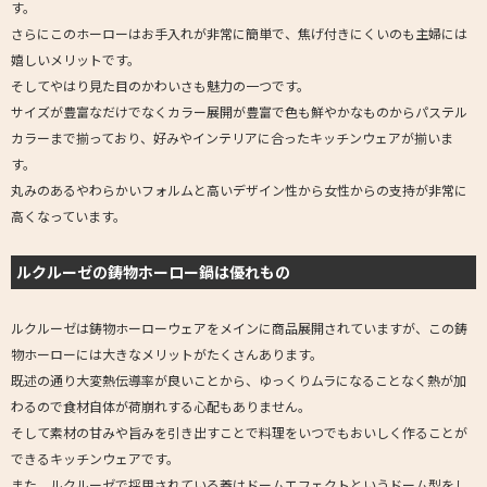
す。
さらにこのホーローはお手入れが非常に簡単で、焦げ付きにくいのも主婦には
嬉しいメリットです。
そしてやはり見た目のかわいさも魅力の一つです。
サイズが豊富なだけでなくカラー展開が豊富で色も鮮やかなものからパステル
カラーまで揃っており、好みやインテリアに合ったキッチンウェアが揃いま
す。
丸みのあるやわらかいフォルムと高いデザイン性から女性からの支持が非常に
高くなっています。
ルクルーゼの鋳物ホーロー鍋は優れもの
ルクルーゼは鋳物ホーローウェアをメインに商品展開されていますが、この鋳
物ホーローには大きなメリットがたくさんあります。
既述の通り大変熱伝導率が良いことから、ゆっくりムラになることなく熱が加
わるので食材自体が荷崩れする心配もありません。
そして素材の甘みや旨みを引き出すことで料理をいつでもおいしく作ることが
できるキッチンウェアです。
また、ルクルーゼで採用されている蓋はドームエフェクトというドーム型をし