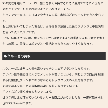
での調理を避けて、ホーロー加工を長く保持するために金属でできたお玉など
のキッチンツールを使わないように心がけましょう。
キッチンツールは、シリコンやナイロン製、木製などのツールを使うと安心で
す。
もし焦げ付いてしまった場合は、お湯を張り放置した後にスポンジと中性洗剤
を使って洗うと良いです。
しつこい焦げ付きには、水を張ってから小さじ1ほどの重曹を入れて弱火で煮て
から放置し、最後にスポンジと中性洗剤で洗うと落ちやすくなります。
ルクルーゼの買取
ルクルーゼは非常に人気の高いキッチンウェアブランドになります。
デザイン性や機能性に大きなメリットが高いことから、同じような商品を展開
する同業他社ブランドがありながらもトップクラスの人気を誇ります。
そのためルクルーゼの買取は非常に高額になりやすいです。
ギフトなどで頂く機会も多いでしょう。
ぜひ手元にまだ使っていないルクルーゼ商品がありましたら、一度買取を検討
されてはいかがですか。