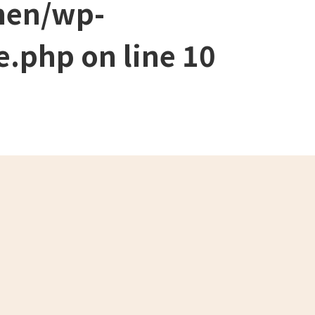
men/wp-
e.php
on line
10