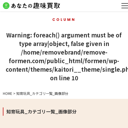
COLUMN
Warning
: foreach() argument must be of
type array|object, false given in
/home/removebrand/remove-
formen.com/public_html/formen/wp-
content/themes/kaitori__theme/single.p
on line
10
HOME
>
知育玩具_カテゴリ一覧_画像部分
知育玩具_カテゴリ一覧_画像部分