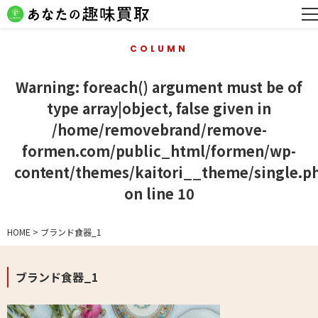
COLUMN
Warning
: foreach() argument must be of
type array|object, false given in
/home/removebrand/remove-
formen.com/public_html/formen/wp-
content/themes/kaitori__theme/single.p
on line
10
HOME
>
ブランド食器_1
ブランド食器_1