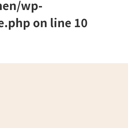
men/wp-
e.php
on line
10