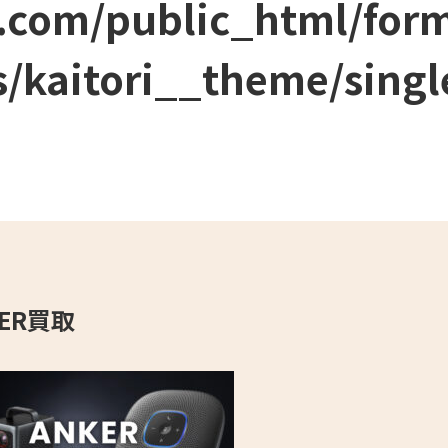
.com/public_html/for
/kaitori__theme/singl
KER買取