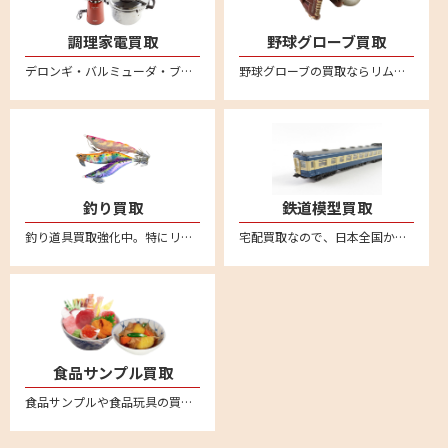
調理家電買取
野球グローブ買取
デロンギ・バルミューダ・ブルーノ・ボニークなど調理家電の買取ならリムーブへ。箱に詰めて送るだけの簡単宅配買取はこちら。全国対応・送料無料
野球グローブの買取ならリムーブ。新品も中古品も送料、査定料一切無料、全国対応の宅配買取。ミズノやゼット、SSK、久保田スラッガー、デサント、アシックス、ナイキ、アンダーアーマー、ハタケヤマ、ローリングス、アディダスなど他にも幅広いメーカーを買取しております。野球グローブの売却は宅配買取が便利
釣り買取
鉄道模型買取
釣り道具買取強化中。特にリール高価買取。新品も中古品も送料・査定料一切無料、全国対応の宅配査定はこちら。不要になった釣り具用品がございましたら、お気軽にお売りください。ダイワやシマノなどの幅広いメーカー取り扱い
宅配買取なので、日本全国から鉄道模型の買取強化中。車両やレール、制御機器など不要になった鉄道模型はリムーブへお売りください。送料無料の安心宅配査定はこちら。便利なLINE査定あり
食品サンプル買取
食品サンプルや食品玩具の買取強化中。ながお食研、元祖食品サンプル屋、森野サンプル、 まいづる、佐藤サンプル、イワサキ・ビーアイといった人気の食品サンプルメーカーは特に強化買取中