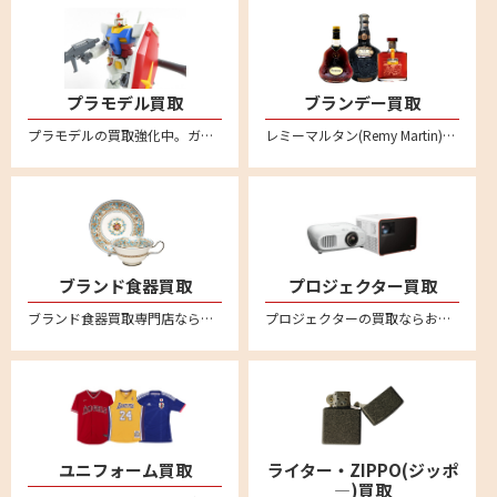
プラモデル買取
ブランデー買取
プラモデルの買取強化中。ガンダムや自動車、バイク、飛行機、船、お城など不要になったプラモデルはリムーブへお売りください。
レミーマルタン(Remy Martin)、ヘネシー(Hennessy)、カミュ(CAMUS)など各種コニャックの買取ならぜひリムーブへ。バカラボトルの高級コニャックは特に高額買取強化中です
ブランド食器買取
プロジェクター買取
ブランド食器買取専門店ならリムーブ。ウェッジウッド、マイセン、ロイヤルコペンハーゲン、ヘレンド、リチャードジノリ、バカラなど高価買取。不要になった食器を宅配キットに詰めて送るだけの簡単宅配買取。全国対応・送料無料
プロジェクターの買取ならお任せください！全国対応の宅配買取でカンタン買取。ご不要になったエプソンやソニー、キャノン、アンカー、ベンキューなど幅広いメーカーのプロジェクターの売却はリムーブへ。買取相場価格のご相談もお待ちしております。
ユニフォーム買取
ライター・ZIPPO(ジッポ
―)買取