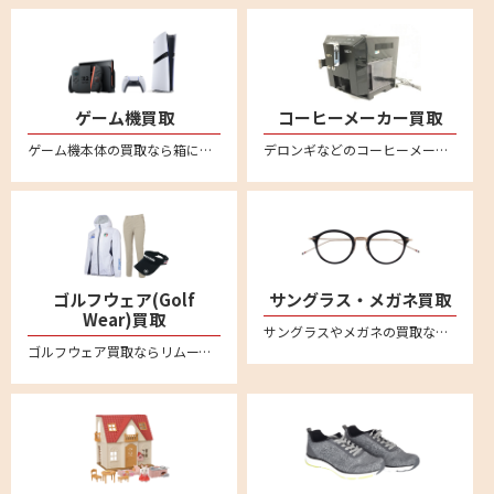
ゲーム機買取
コーヒーメーカー買取
ゲーム機本体の買取なら箱に詰めてご自宅から送るだけの便利な宅配買取専門店リムーブ。ニンテンドー Switchスイッチ/スイッチ2、PS5プレステ5、PS4プレステ4 などの最新からレトロゲームまでいろいろお売りいただけます。
デロンギなどのコーヒーメーカーを売るならリムーブへ。全国対応・送料無料の安心宅配買取
ゴルフウェア(Golf
サングラス・メガネ買取
Wear)買取
サングラスやメガネの買取ならリムーブの宅配買取が便利です。アヤメ、モスコット、アイヴァン7285、フォーナインズ、レイバンといった 人気ブランドのサングラスや眼鏡・メガネフレームを中心に買取強化中です
ゴルフウェア買取ならリムーブの宅配買取がおすすめ。パーリーゲイツやマーク&ロナ、キャロウェイなど有名ブランドなど多数ブランドを高価買取。レディース・メンズの商品お売りください。不要なゴルフウェアを自宅で箱に詰めて送るだけの簡単査定。全国対応・送料無料。LINEによるオンライン査定も便利