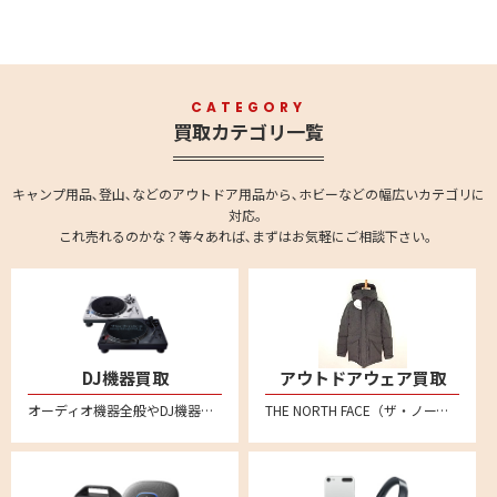
CATEGORY
買取カテゴリ一覧
キャンプ用品､登山､などのアウトドア用品から､ホビーなどの幅広いカテゴリに
対応。
これ売れるのかな？等々あれば､まずはお気軽にご相談下さい。
DJ機器買取
アウトドアウェア買取
オーディオ機器全般やDJ機器の買取強化中です。全国対応の宅配買取で、不要になったオーディオ機器をお売りください。 ターンテーブル、DJコントローラー、インターフェイス、CDJ、DJミキサー、DJエフェクター、シーケンサー、サンプラー、ヘッドホンやバイナル、MIDIコントローラーなども買い取りいたしております。
THE NORTH FACE（ザ・ノース・フェイス）、 Patagonia（パタゴニア）、Columbia（コロンビア）、mont-bell（モンベル）、アークテリクス、スノーピーク、ナンガ、ACRONYM(アクロニウム)といった人気メーカー品を売るならリムーブへ。特にダウンジャケットなどを中心に買取強化中！