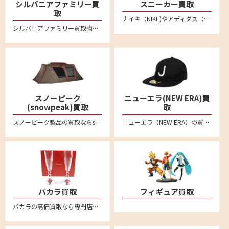
シルバニアファミリー買
スニーカー買取
取
ナイキ（NIKE)やアディダス（adidas）、ニューバランス(New Balance)など不要になったスニーカーは宅配買取専門店リムーブへお売りください。全国対応・送料無料の安心宅配査定。LINE査定も便利です。新品未使用品から中古品のスニーカーまでしっかり買い取ります
シルバニアファミリー買取強化中！人形やドールハウス、箱無しのものでもしっかり買い取ります。不要になりましたシルバニアファミリーの商品がございましたらリムーブの宅配買取をご利用ください。
スノーピーク
ニューエラ(NEW ERA)買
(snowpeak)買取
取
スノーピーク製品の買取ならsnowpeak買取専門リムーブにお任せ。スノーピークを売るなら、まずはリムーブにご相談ください。アメニティドーム、リビングシェル、ランドロック、タープ、焚火台、IGTシリーズなどの定番モデルから、Pro.ライン、Pro.airライン、Ivoryラインなど各種製品を喜んで買取致します。廃盤品などや希少モデルもお任せください。全国対応で送料・手数料無料の宅配買取はこちら
ニューエラ（NEW ERA）の買取ならリムーブ。キャップやアパレル、ゴルフアイテムなどの商品を高く売るなら宅配買取がおすすめ。ブランド品の査定なら専門店へ。送料や手数料など一切無料です
バカラ買取
フィギュア買取
バカラの高価買取なら専門店のリムーブへお任せください。全国対応・送料無料の安心宅配査定。バカラのタンブラーやワイングラスなどぜひお売りください。