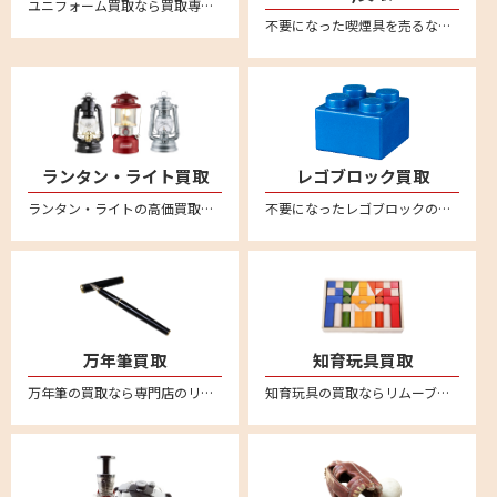
ユニフォーム買取なら買取専門店のリムーブ！野球、サッカー、バスケなど各種ユニフォームを買取強化中！日本全国どこからでも送料無料宅配買取＆無料宅配キットなのでカンタン安心にお売りいただけます
不要になった喫煙具を売るならリムーブへ。絶賛買取中。全国対応・送料無料の宅配査定はこちら。新品未使用品から中古品までしっかり買取査定。zippo(ジッポー）のオイルライターや有名ブランドのガスライターなど、喫煙グッズを売るなら宅配買取がカンタン便利です。
ランタン・ライト買取
レゴブロック買取
ランタン・ライトの高価買取なら買取専門店のリムーブ(reMOVE)。リムーブなら、宅配買取専門店なので、日本全国どこからでも買取が可能！しかも送料は完全無料！簡単・安心・丁寧な宅配専門の買取サービスです。自宅に居ながら査定～入金まで安心してお任せください。LED・電池式ランタン、ライト・ランタンなど、幅広く買取させていただきます。コールマン(Coleman)やスノーピーク(snow peak)、ペトロマックス(Petromax)、デイツ(DIETZ) 、フュアーハンド(FEUERHAND) など買取対象ブランド多数！汚れや傷があってもお買取させていただいております。買取査定額に満足された場合のみお買取させていただきますので、お気軽にお問い合わせください。
不要になったレゴブロックの買取ならリムーブ。全国送料無料の宅配査定はこちら。
万年筆買取
知育玩具買取
万年筆の買取なら専門店のリムーブ。モンブランやセーラー、ペリカン、ラミー、ウォーターマン、アウロラなど幅広く万年筆の買取強化をおこなっております。万年筆を売るならリムーブへ。全国対応・送料無料の宅配査定はこちら
知育玩具の買取ならリムーブ。不用になった知育玩具は宅配買取で簡単に売ることができます。リトルダッチやリーウッド、ブリオ、ボーネルンドといった海外知育玩具の人気ブランドは特に買取強化中！