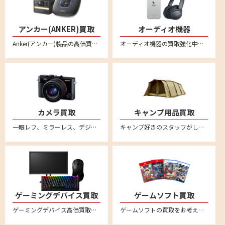
アンカー(ANKER)買取
オーディオ機器
Anker(アンカー)製品の高価買取ならリムーブ！新品はもちろん中古品もしっかり買い取ります。事前に金額のわかるLINE査定が便利！プロジェクターやプロジェクター、プロジェクター、ポータブル電源、スピーカー、ヘッドホン、イヤホン、ロボット掃除機、ヘッドセット、マイクなど様々なアンカー商品を宅配買取で売ることができます。
オーディオ機器の買取強化中。ヘッドセットやスピーカー・アンプ・プレーヤー・レコードプレーヤーなどあらゆるオーディオ機器の買取をおこなっております。音響関連の商品をリムーブへお売りください。全国対応の宅配買取サービスはこちら
カメラ買取
キャンプ用品買取
一眼レフ、ミラーレス、デジカメなど不要になったカメラの買取ならリムーブ。古いカメラもしっかり買い取ります。全国対応・送料無料の安心宅配査定。不要になったカメラをお売りください。
キャンプ好きのスタッフがしっかり買取ります。スノーピークやコールマンなど幅広いアウトドアブランドに対応。テントやタープ、ランタンなどのキャンプ用品を売るならリムーブへ。全国対応・送料無料の宅配査定はこちら
ゲーミングデバイス買取
ゲームソフト買取
ゲーミングデバイス高価買取。新品未使用品も中古品も幅広く買取ります。送料・査定料一切無料の宅配査定。ロジクールやレイザー、スティールシリーズ、ベンキュー、ダッキー、エイスース、ゼンエイムといった人気メーカー品のゲーミングマウスやキーボード、モニター、配信用マイク、プロコントローラー、アケコン、イヤホン、マウスパッド、ヘッドセット、プロジェクター、スピーカー等を中心に買取強化中
ゲームソフトの買取をお考えなら、まとめて箱に入れて送るだけ、送料無料・全国対応の便利な宅配買取サービス『reMOVE(リムーブ)』をご利用ください！ニンテンドー Switch（スイッチ/スイッチ2）、PS5（プレステ5）、PS4（プレステ4）など幅広く買取ります！ゲーム買取なら買取専門店リムーブにお任せください。