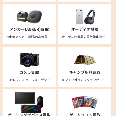
アンカー(ANKER)買取
オーディオ機器
Anker(アンカー)製品の高価買取ならリムーブ！新品はもちろん中古品もしっかり買い取ります。事前に金額のわかるLINE査定が便利！プロジェクターやプロジェクター、プロジェクター、ポータブル電源、スピーカー、ヘッドホン、イヤホン、ロボット掃除機、ヘッドセット、マイクなど様々なアンカー商品を宅配買取で売ることができます。
オーディオ機器の買取強化中。ヘッドセットやスピーカー・アンプ・プレーヤー・レコードプレーヤーなどあらゆるオーディオ機器の買取をおこなっております。音響関連の商品をリムーブへお売りください。全国対応の宅配買取サービスはこちら
カメラ買取
キャンプ用品買取
一眼レフ、ミラーレス、デジカメなど不要になったカメラの買取ならリムーブ。古いカメラもしっかり買い取ります。全国対応・送料無料の安心宅配査定。不要になったカメラをお売りください。
キャンプ好きのスタッフがしっかり買取ります。スノーピークやコールマンなど幅広いアウトドアブランドに対応。テントやタープ、ランタンなどのキャンプ用品を売るならリムーブへ。全国対応・送料無料の宅配査定はこちら
ゲーミングデバイス買取
ゲームソフト買取