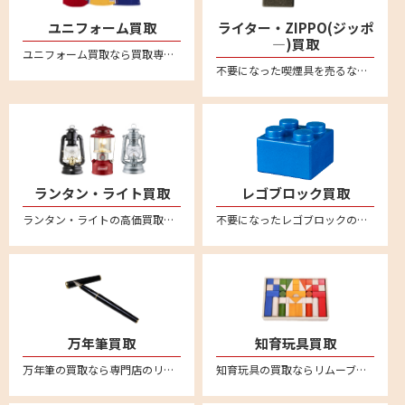
ユニフォーム買取
ライター・ZIPPO(ジッポ
―)買取
ユニフォーム買取なら買取専門店のリムーブ！野球、サッカー、バスケなど各種ユニフォームを買取強化中！日本全国どこからでも送料無料宅配買取＆無料宅配キットなのでカンタン安心にお売りいただけます
不要になった喫煙具を売るならリムーブへ。絶賛買取中。全国対応・送料無料の宅配査定はこちら。新品未使用品から中古品までしっかり買取査定。zippo(ジッポー）のオイルライターや有名ブランドのガスライターなど、喫煙グッズを売るなら宅配買取がカンタン便利です。
ランタン・ライト買取
レゴブロック買取
ランタン・ライトの高価買取なら買取専門店のリムーブ(reMOVE)。リムーブなら、宅配買取専門店なので、日本全国どこからでも買取が可能！しかも送料は完全無料！簡単・安心・丁寧な宅配専門の買取サービスです。自宅に居ながら査定～入金まで安心してお任せください。LED・電池式ランタン、ライト・ランタンなど、幅広く買取させていただきます。コールマン(Coleman)やスノーピーク(snow peak)、ペトロマックス(Petromax)、デイツ(DIETZ) 、フュアーハンド(FEUERHAND) など買取対象ブランド多数！汚れや傷があってもお買取させていただいております。買取査定額に満足された場合のみお買取させていただきますので、お気軽にお問い合わせください。
不要になったレゴブロックの買取ならリムーブ。全国送料無料の宅配査定はこちら。
万年筆買取
知育玩具買取
万年筆の買取なら専門店のリムーブ。モンブランやセーラー、ペリカン、ラミー、ウォーターマン、アウロラなど幅広く万年筆の買取強化をおこなっております。万年筆を売るならリムーブへ。全国対応・送料無料の宅配査定はこちら
知育玩具の買取ならリムーブ。不用になった知育玩具は宅配買取で簡単に売ることができます。リトルダッチやリーウッド、ブリオ、ボーネルンドといった海外知育玩具の人気ブランドは特に買取強化中！