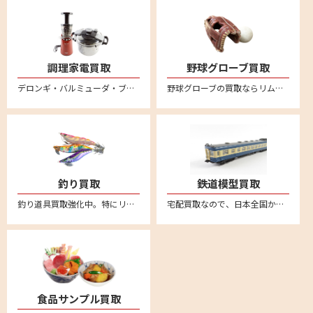
調理家電買取
野球グローブ買取
デロンギ・バルミューダ・ブルーノ・ボニークなど調理家電の買取ならリムーブへ。箱に詰めて送るだけの簡単宅配買取はこちら。全国対応・送料無料
野球グローブの買取ならリムーブ。新品も中古品も送料、査定料一切無料、全国対応の宅配買取。ミズノやゼット、SSK、久保田スラッガー、デサント、アシックス、ナイキ、アンダーアーマー、ハタケヤマ、ローリングス、アディダスなど他にも幅広いメーカーを買取しております。野球グローブの売却は宅配買取が便利
釣り買取
鉄道模型買取
釣り道具買取強化中。特にリール高価買取。新品も中古品も送料・査定料一切無料、全国対応の宅配査定はこちら。不要になった釣り具用品がございましたら、お気軽にお売りください。ダイワやシマノなどの幅広いメーカー取り扱い
宅配買取なので、日本全国から鉄道模型の買取強化中。車両やレール、制御機器など不要になった鉄道模型はリムーブへお売りください。送料無料の安心宅配査定はこちら。便利なLINE査定あり
食品サンプル買取