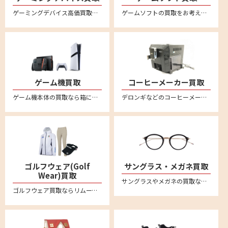
ゲーミングデバイス高価買取。新品未使用品も中古品も幅広く買取ります。送料・査定料一切無料の宅配査定。ロジクールやレイザー、スティールシリーズ、ベンキュー、ダッキー、エイスース、ゼンエイムといった人気メーカー品のゲーミングマウスやキーボード、モニター、配信用マイク、プロコントローラー、アケコン、イヤホン、マウスパッド、ヘッドセット、プロジェクター、スピーカー等を中心に買取強化中
ゲームソフトの買取をお考えなら、まとめて箱に入れて送るだけ、送料無料・全国対応の便利な宅配買取サービス『reMOVE(リムーブ)』をご利用ください！ニンテンドー Switch（スイッチ/スイッチ2）、PS5（プレステ5）、PS4（プレステ4）など幅広く買取ります！ゲーム買取なら買取専門店リムーブにお任せください。
ゲーム機買取
コーヒーメーカー買取
ゲーム機本体の買取なら箱に詰めてご自宅から送るだけの便利な宅配買取専門店リムーブ。ニンテンドー Switchスイッチ/スイッチ2、PS5プレステ5、PS4プレステ4 などの最新からレトロゲームまでいろいろお売りいただけます。
デロンギなどのコーヒーメーカーを売るならリムーブへ。全国対応・送料無料の安心宅配買取
ゴルフウェア(Golf
サングラス・メガネ買取
Wear)買取
サングラスやメガネの買取ならリムーブの宅配買取が便利です。アヤメ、モスコット、アイヴァン7285、フォーナインズ、レイバンといった 人気ブランドのサングラスや眼鏡・メガネフレームを中心に買取強化中です
ゴルフウェア買取ならリムーブの宅配買取がおすすめ。パーリーゲイツやマーク&ロナ、キャロウェイなど有名ブランドなど多数ブランドを高価買取。レディース・メンズの商品お売りください。不要なゴルフウェアを自宅で箱に詰めて送るだけの簡単査定。全国対応・送料無料。LINEによるオンライン査定も便利