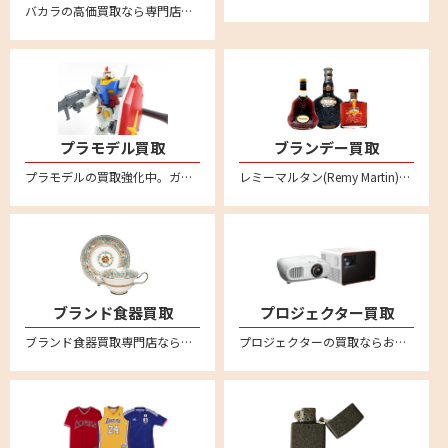
バカラの高価買取なら専門店のリムーブへお任せください。全国対応・送料無料の安心宅配査定。バカラのタンブラーやワイングラスなどぜひお売りください。
プラモデル買取
ブランデー買取
プラモデルの買取強化中。ガンダムや自動車、バイク、飛行機、船、お城など不要になったプラモデルはリムーブへお売りください。
レミーマルタン(Remy Martin)、ヘネシー(Hennessy)、カミュ(CAMUS)など各種コニャックの買取ならぜひリムーブへ。バカラボトルの高級コニャックは特に高額買取強化中です
ブランド食器買取
プロジェクター買取
ブランド食器買取専門店ならリムーブ。ウェッジウッド、マイセン、ロイヤルコペンハーゲン、ヘレンド、リチャードジノリ、バカラなど高価買取。不要になった食器を宅配キットに詰めて送るだけの簡単宅配買取。全国対応・送料無料
プロジェクターの買取ならお任せください！全国対応の宅配買取でカンタン買取。ご不要になったエプソンやソニー、キャノン、アンカー、ベンキューなど幅広いメーカーのプロジェクターの売却はリムーブへ。買取相場価格のご相談もお待ちしております。