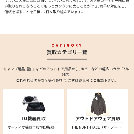
す｡また､大量出品には向いていないと考えられます｡ お客様の手間も一緒に買
い取りをおこなうことでもっとカンタンに売ることができ､素早い対応をし､
信頼を得ることを目標に､日々取り組んでいます｡
CATEGORY
買取カテゴリ一覧
キャンプ用品､登山､などのアウトドア用品から､ホビーなどの幅広いカテゴリに
対応。
これ売れるのかな？等々あれば､まずはお気軽にご相談下さい。
DJ機器買取
アウトドアウェア買取
オーディオ機器全般やDJ機器の買取強化中です。全国対応の宅配買取で、不要になったオーディオ機器をお売りください。 ターンテーブル、DJコントローラー、インターフェイス、CDJ、DJミキサー、DJエフェクター、シーケンサー、サンプラー、ヘッドホンやバイナル、MIDIコントローラーなども買い取りいたしております。
THE NORTH FACE（ザ・ノース・フェイス）、 Patagonia（パタゴニア）、Columbia（コロンビア）、mont-bell（モンベル）、アークテリクス、スノーピーク、ナンガ、ACRONYM(アクロニウム)といった人気メーカー品を売るならリムーブへ。特にダウンジャケットなどを中心に買取強化中！