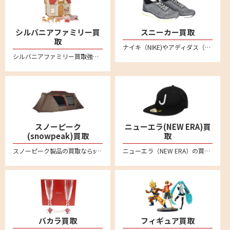
シルバニアファミリー買
スニーカー買取
取
ナイキ（NIKE)やアディダス（adidas）、ニューバランス(New Balance)など不要になったスニーカーは宅配買取専門店リムーブへお売りください。全国対応・送料無料の安心宅配査定。LINE査定も便利です。新品未使用品から中古品のスニーカーまでしっかり買い取ります
シルバニアファミリー買取強化中！人形やドールハウス、箱無しのものでもしっかり買い取ります。不要になりましたシルバニアファミリーの商品がございましたらリムーブの宅配買取をご利用ください。
スノーピーク
ニューエラ(NEW ERA)買
(snowpeak)買取
取
スノーピーク製品の買取ならsnowpeak買取専門リムーブにお任せ。スノーピークを売るなら、まずはリムーブにご相談ください。アメニティドーム、リビングシェル、ランドロック、タープ、焚火台、IGTシリーズなどの定番モデルから、Pro.ライン、Pro.airライン、Ivoryラインなど各種製品を喜んで買取致します。廃盤品などや希少モデルもお任せください。全国対応で送料・手数料無料の宅配買取はこちら
ニューエラ（NEW ERA）の買取ならリムーブ。キャップやアパレル、ゴルフアイテムなどの商品を高く売るなら宅配買取がおすすめ。ブランド品の査定なら専門店へ。送料や手数料など一切無料です
バカラ買取
フィギュア買取