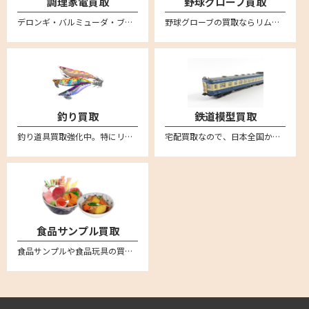
調理家電買取
野球グローブ買取
デロンギ・バルミューダ・ブルーノ・ボニークなど調理家電の買取ならリムーブへ。箱に詰めて送るだけの簡単宅配買取はこちら。全国対応・送料無料
野球グローブの買取ならリムーブ。新品も中古品も送料、査定料一切無料、全国対応の宅配買取。ミズノやゼット、SSK、久保田スラッガー、デサント、アシックス、ナイキ、アンダーアーマー、ハタケヤマ、ローリングス、アディダスなど他にも幅広いメーカーを買取しております。野球グローブの売却は宅配買取が便利
釣り買取
鉄道模型買取
釣り道具買取強化中。特にリール高価買取。新品も中古品も送料・査定料一切無料、全国対応の宅配査定はこちら。不要になった釣り具用品がございましたら、お気軽にお売りください。ダイワやシマノなどの幅広いメーカー取り扱い
宅配買取なので、日本全国から鉄道模型の買取強化中。車両やレール、制御機器など不要になった鉄道模型はリムーブへお売りください。送料無料の安心宅配査定はこちら。便利なLINE査定あり
食品サンプル買取
食品サンプルや食品玩具の買取強化中。ながお食研、元祖食品サンプル屋、森野サンプル、 まいづる、佐藤サンプル、イワサキ・ビーアイといった人気の食品サンプルメーカーは特に強化買取中