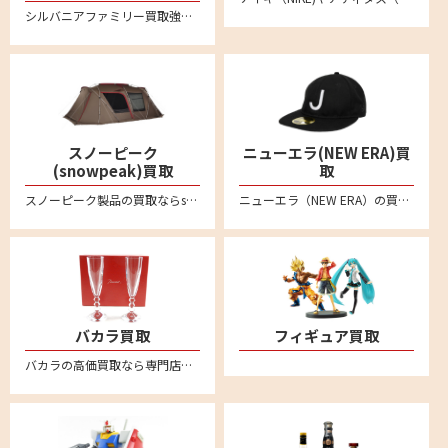
シルバニアファミリー買取強化中！人形やドールハウス、箱無しのものでもしっかり買い取ります。不要になりましたシルバニアファミリーの商品がございましたらリムーブの宅配買取をご利用ください。
スノーピーク
ニューエラ(NEW ERA)買
(snowpeak)買取
取
スノーピーク製品の買取ならsnowpeak買取専門リムーブにお任せ。スノーピークを売るなら、まずはリムーブにご相談ください。アメニティドーム、リビングシェル、ランドロック、タープ、焚火台、IGTシリーズなどの定番モデルから、Pro.ライン、Pro.airライン、Ivoryラインなど各種製品を喜んで買取致します。廃盤品などや希少モデルもお任せください。全国対応で送料・手数料無料の宅配買取はこちら
ニューエラ（NEW ERA）の買取ならリムーブ。キャップやアパレル、ゴルフアイテムなどの商品を高く売るなら宅配買取がおすすめ。ブランド品の査定なら専門店へ。送料や手数料など一切無料です
バカラ買取
フィギュア買取
バカラの高価買取なら専門店のリムーブへお任せください。全国対応・送料無料の安心宅配査定。バカラのタンブラーやワイングラスなどぜひお売りください。