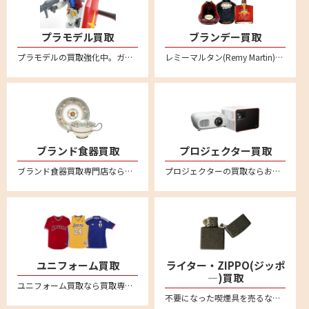
プラモデル買取
ブランデー買取
プラモデルの買取強化中。ガンダムや自動車、バイク、飛行機、船、お城など不要になったプラモデルはリムーブへお売りください。
レミーマルタン(Remy Martin)、ヘネシー(Hennessy)、カミュ(CAMUS)など各種コニャックの買取ならぜひリムーブへ。バカラボトルの高級コニャックは特に高額買取強化中です
ブランド食器買取
プロジェクター買取
ブランド食器買取専門店ならリムーブ。ウェッジウッド、マイセン、ロイヤルコペンハーゲン、ヘレンド、リチャードジノリ、バカラなど高価買取。不要になった食器を宅配キットに詰めて送るだけの簡単宅配買取。全国対応・送料無料
プロジェクターの買取ならお任せください！全国対応の宅配買取でカンタン買取。ご不要になったエプソンやソニー、キャノン、アンカー、ベンキューなど幅広いメーカーのプロジェクターの売却はリムーブへ。買取相場価格のご相談もお待ちしております。
ユニフォーム買取
ライター・ZIPPO(ジッポ
―)買取
ユニフォーム買取なら買取専門店のリムーブ！野球、サッカー、バスケなど各種ユニフォームを買取強化中！日本全国どこからでも送料無料宅配買取＆無料宅配キットなのでカンタン安心にお売りいただけます
不要になった喫煙具を売るならリムーブへ。絶賛買取中。全国対応・送料無料の宅配査定はこちら。新品未使用品から中古品までしっかり買取査定。zippo(ジッポー）のオイルライターや有名ブランドのガスライターなど、喫煙グッズを売るなら宅配買取がカンタン便利です。