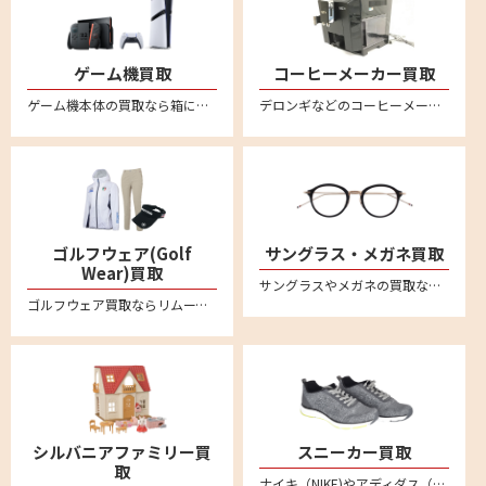
ゲーム機買取
コーヒーメーカー買取
ゲーム機本体の買取なら箱に詰めてご自宅から送るだけの便利な宅配買取専門店リムーブ。ニンテンドー Switchスイッチ/スイッチ2、PS5プレステ5、PS4プレステ4 などの最新からレトロゲームまでいろいろお売りいただけます。
デロンギなどのコーヒーメーカーを売るならリムーブへ。全国対応・送料無料の安心宅配買取
ゴルフウェア(Golf
サングラス・メガネ買取
Wear)買取
サングラスやメガネの買取ならリムーブの宅配買取が便利です。アヤメ、モスコット、アイヴァン7285、フォーナインズ、レイバンといった 人気ブランドのサングラスや眼鏡・メガネフレームを中心に買取強化中です
ゴルフウェア買取ならリムーブの宅配買取がおすすめ。パーリーゲイツやマーク&ロナ、キャロウェイなど有名ブランドなど多数ブランドを高価買取。レディース・メンズの商品お売りください。不要なゴルフウェアを自宅で箱に詰めて送るだけの簡単査定。全国対応・送料無料。LINEによるオンライン査定も便利
シルバニアファミリー買
スニーカー買取
取
ナイキ（NIKE)やアディダス（adidas）、ニューバランス(New Balance)など不要になったスニーカーは宅配買取専門店リムーブへお売りください。全国対応・送料無料の安心宅配査定。LINE査定も便利です。新品未使用品から中古品のスニーカーまでしっかり買い取ります