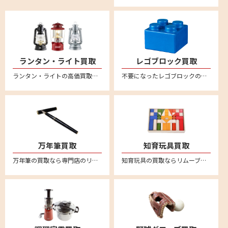
ランタン・ライト買取
レゴブロック買取
ランタン・ライトの高価買取なら買取専門店のリムーブ(reMOVE)。リムーブなら、宅配買取専門店なので、日本全国どこからでも買取が可能！しかも送料は完全無料！簡単・安心・丁寧な宅配専門の買取サービスです。自宅に居ながら査定～入金まで安心してお任せください。LED・電池式ランタン、ライト・ランタンなど、幅広く買取させていただきます。コールマン(Coleman)やスノーピーク(snow peak)、ペトロマックス(Petromax)、デイツ(DIETZ) 、フュアーハンド(FEUERHAND) など買取対象ブランド多数！汚れや傷があってもお買取させていただいております。買取査定額に満足された場合のみお買取させていただきますので、お気軽にお問い合わせください。
不要になったレゴブロックの買取ならリムーブ。全国送料無料の宅配査定はこちら。
万年筆買取
知育玩具買取
万年筆の買取なら専門店のリムーブ。モンブランやセーラー、ペリカン、ラミー、ウォーターマン、アウロラなど幅広く万年筆の買取強化をおこなっております。万年筆を売るならリムーブへ。全国対応・送料無料の宅配査定はこちら
知育玩具の買取ならリムーブ。不用になった知育玩具は宅配買取で簡単に売ることができます。リトルダッチやリーウッド、ブリオ、ボーネルンドといった海外知育玩具の人気ブランドは特に買取強化中！