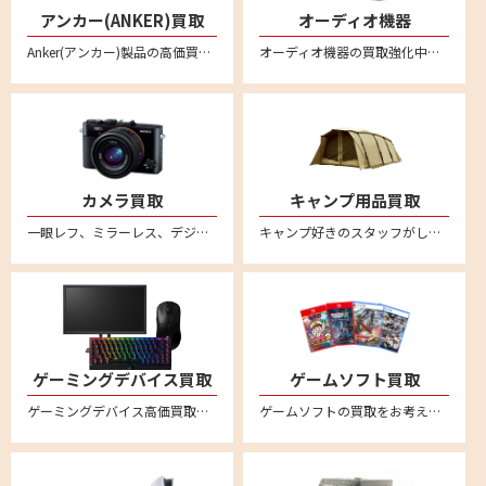
アンカー(ANKER)買取
オーディオ機器
Anker(アンカー)製品の高価買取ならリムーブ！新品はもちろん中古品もしっかり買い取ります。事前に金額のわかるLINE査定が便利！プロジェクターやプロジェクター、プロジェクター、ポータブル電源、スピーカー、ヘッドホン、イヤホン、ロボット掃除機、ヘッドセット、マイクなど様々なアンカー商品を宅配買取で売ることができます。
オーディオ機器の買取強化中。ヘッドセットやスピーカー・アンプ・プレーヤー・レコードプレーヤーなどあらゆるオーディオ機器の買取をおこなっております。音響関連の商品をリムーブへお売りください。全国対応の宅配買取サービスはこちら
カメラ買取
キャンプ用品買取
一眼レフ、ミラーレス、デジカメなど不要になったカメラの買取ならリムーブ。古いカメラもしっかり買い取ります。全国対応・送料無料の安心宅配査定。不要になったカメラをお売りください。
キャンプ好きのスタッフがしっかり買取ります。スノーピークやコールマンなど幅広いアウトドアブランドに対応。テントやタープ、ランタンなどのキャンプ用品を売るならリムーブへ。全国対応・送料無料の宅配査定はこちら
ゲーミングデバイス買取
ゲームソフト買取
ゲーミングデバイス高価買取。新品未使用品も中古品も幅広く買取ります。送料・査定料一切無料の宅配査定。ロジクールやレイザー、スティールシリーズ、ベンキュー、ダッキー、エイスース、ゼンエイムといった人気メーカー品のゲーミングマウスやキーボード、モニター、配信用マイク、プロコントローラー、アケコン、イヤホン、マウスパッド、ヘッドセット、プロジェクター、スピーカー等を中心に買取強化中
ゲームソフトの買取をお考えなら、まとめて箱に入れて送るだけ、送料無料・全国対応の便利な宅配買取サービス『reMOVE(リムーブ)』をご利用ください！ニンテンドー Switch（スイッチ/スイッチ2）、PS5（プレステ5）、PS4（プレステ4）など幅広く買取ります！ゲーム買取なら買取専門店リムーブにお任せください。