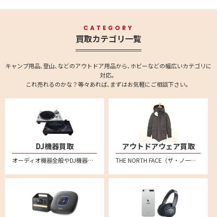
CATEGORY
買取カテゴリ一覧
キャンプ用品､登山､などのアウトドア用品から､ホビーなどの幅広いカテゴリに
対応。
これ売れるのかな？等々あれば､まずはお気軽にご相談下さい。
DJ機器買取
アウトドアウェア買取
オーディオ機器全般やDJ機器の買取強化中です。全国対応の宅配買取で、不要になったオーディオ機器をお売りください。 ターンテーブル、DJコントローラー、インターフェイス、CDJ、DJミキサー、DJエフェクター、シーケンサー、サンプラー、ヘッドホンやバイナル、MIDIコントローラーなども買い取りいたしております。
THE NORTH FACE（ザ・ノース・フェイス）、 Patagonia（パタゴニア）、Columbia（コロンビア）、mont-bell（モンベル）、アークテリクス、スノーピーク、ナンガ、ACRONYM(アクロニウム)といった人気メーカー品を売るならリムーブへ。特にダウンジャケットなどを中心に買取強化中！