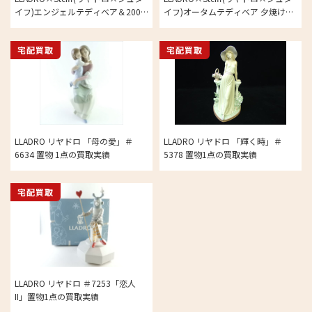
イフ)エンジェルテディベア＆2007
イフ)オータムテディベア 夕焼けを
年イヤーベル リミテッドエディシ
見つめて リミテッドエディション
ョン 2,007体限定 ぬいぐるみ 1点の
2,000体限定 ぬいぐるみ 1点の買取
宅配買取
宅配買取
買取実績
実績
LLADRO リヤドロ 「母の愛」＃
LLADRO リヤドロ 「輝く時」＃
6634 置物 1点の買取実績
5378 置物1点の買取実績
宅配買取
LLADRO リヤドロ ＃7253「恋人
II」置物1点の買取実績