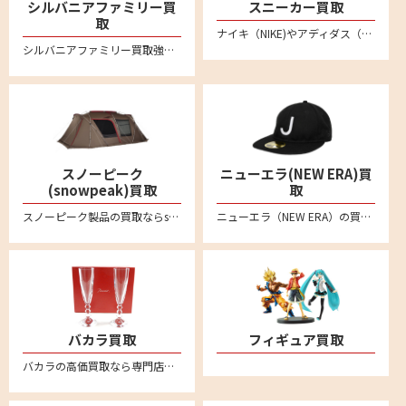
シルバニアファミリー買
スニーカー買取
取
ナイキ（NIKE)やアディダス（adidas）、ニューバランス(New Balance)など不要になったスニーカーは宅配買取専門店リムーブへお売りください。全国対応・送料無料の安心宅配査定。LINE査定も便利です。新品未使用品から中古品のスニーカーまでしっかり買い取ります
シルバニアファミリー買取強化中！人形やドールハウス、箱無しのものでもしっかり買い取ります。不要になりましたシルバニアファミリーの商品がございましたらリムーブの宅配買取をご利用ください。
スノーピーク
ニューエラ(NEW ERA)買
(snowpeak)買取
取
スノーピーク製品の買取ならsnowpeak買取専門リムーブにお任せ。スノーピークを売るなら、まずはリムーブにご相談ください。アメニティドーム、リビングシェル、ランドロック、タープ、焚火台、IGTシリーズなどの定番モデルから、Pro.ライン、Pro.airライン、Ivoryラインなど各種製品を喜んで買取致します。廃盤品などや希少モデルもお任せください。全国対応で送料・手数料無料の宅配買取はこちら
ニューエラ（NEW ERA）の買取ならリムーブ。キャップやアパレル、ゴルフアイテムなどの商品を高く売るなら宅配買取がおすすめ。ブランド品の査定なら専門店へ。送料や手数料など一切無料です
バカラ買取
フィギュア買取
バカラの高価買取なら専門店のリムーブへお任せください。全国対応・送料無料の安心宅配査定。バカラのタンブラーやワイングラスなどぜひお売りください。