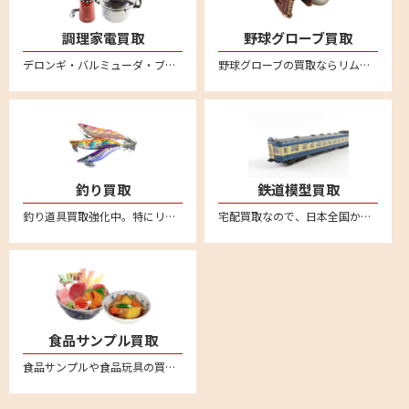
調理家電買取
野球グローブ買取
デロンギ・バルミューダ・ブルーノ・ボニークなど調理家電の買取ならリムーブへ。箱に詰めて送るだけの簡単宅配買取はこちら。全国対応・送料無料
野球グローブの買取ならリムーブ。新品も中古品も送料、査定料一切無料、全国対応の宅配買取。ミズノやゼット、SSK、久保田スラッガー、デサント、アシックス、ナイキ、アンダーアーマー、ハタケヤマ、ローリングス、アディダスなど他にも幅広いメーカーを買取しております。野球グローブの売却は宅配買取が便利
釣り買取
鉄道模型買取
釣り道具買取強化中。特にリール高価買取。新品も中古品も送料・査定料一切無料、全国対応の宅配査定はこちら。不要になった釣り具用品がございましたら、お気軽にお売りください。ダイワやシマノなどの幅広いメーカー取り扱い
宅配買取なので、日本全国から鉄道模型の買取強化中。車両やレール、制御機器など不要になった鉄道模型はリムーブへお売りください。送料無料の安心宅配査定はこちら。便利なLINE査定あり
食品サンプル買取
食品サンプルや食品玩具の買取強化中。ながお食研、元祖食品サンプル屋、森野サンプル、 まいづる、佐藤サンプル、イワサキ・ビーアイといった人気の食品サンプルメーカーは特に強化買取中