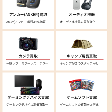
アンカー(ANKER)買取
オーディオ機器
Anker(アンカー)製品の高価買取ならリムーブ！新品はもちろん中古品もしっかり買い取ります。事前に金額のわかるLINE査定が便利！プロジェクターやプロジェクター、プロジェクター、ポータブル電源、スピーカー、ヘッドホン、イヤホン、ロボット掃除機、ヘッドセット、マイクなど様々なアンカー商品を宅配買取で売ることができます。
オーディオ機器の買取強化中。ヘッドセットやスピーカー・アンプ・プレーヤー・レコードプレーヤーなどあらゆるオーディオ機器の買取をおこなっております。音響関連の商品をリムーブへお売りください。全国対応の宅配買取サービスはこちら
カメラ買取
キャンプ用品買取
一眼レフ、ミラーレス、デジカメなど不要になったカメラの買取ならリムーブ。古いカメラもしっかり買い取ります。全国対応・送料無料の安心宅配査定。不要になったカメラをお売りください。
キャンプ好きのスタッフがしっかり買取ります。スノーピークやコールマンなど幅広いアウトドアブランドに対応。テントやタープ、ランタンなどのキャンプ用品を売るならリムーブへ。全国対応・送料無料の宅配査定はこちら
ゲーミングデバイス買取
ゲームソフト買取
ゲーミングデバイス高価買取。新品未使用品も中古品も幅広く買取ります。送料・査定料一切無料の宅配査定。ロジクールやレイザー、スティールシリーズ、ベンキュー、ダッキー、エイスース、ゼンエイムといった人気メーカー品のゲーミングマウスやキーボード、モニター、配信用マイク、プロコントローラー、アケコン、イヤホン、マウスパッド、ヘッドセット、プロジェクター、スピーカー等を中心に買取強化中
ゲームソフトの買取をお考えなら、まとめて箱に入れて送るだけ、送料無料・全国対応の便利な宅配買取サービス『reMOVE(リムーブ)』をご利用ください！ニンテンドー Switch（スイッチ/スイッチ2）、PS5（プレステ5）、PS4（プレステ4）など幅広く買取ります！ゲーム買取なら買取専門店リムーブにお任せください。