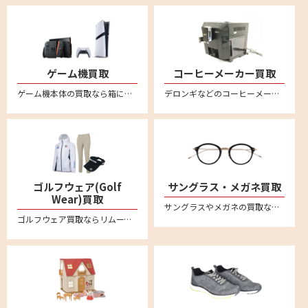
ゲーム機買取
コーヒーメーカー買取
ゲーム機本体の買取なら箱に詰めてご自宅から送るだけの便利な宅配買取専門店リムーブ。ニンテンドー Switchスイッチ/スイッチ2、PS5プレステ5、PS4プレステ4 などの最新からレトロゲームまでいろいろお売りいただけます。
デロンギなどのコーヒーメーカーを売るならリムーブへ。全国対応・送料無料の安心宅配買取
ゴルフウェア(Golf
サングラス・メガネ買取
Wear)買取
サングラスやメガネの買取ならリムーブの宅配買取が便利です。アヤメ、モスコット、アイヴァン7285、フォーナインズ、レイバンといった 人気ブランドのサングラスや眼鏡・メガネフレームを中心に買取強化中です
ゴルフウェア買取ならリムーブの宅配買取がおすすめ。パーリーゲイツやマーク&ロナ、キャロウェイなど有名ブランドなど多数ブランドを高価買取。レディース・メンズの商品お売りください。不要なゴルフウェアを自宅で箱に詰めて送るだけの簡単査定。全国対応・送料無料。LINEによるオンライン査定も便利