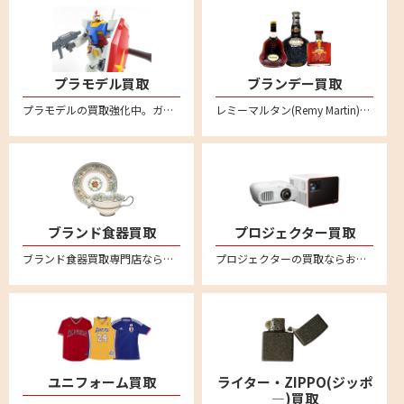
プラモデル買取
ブランデー買取
プラモデルの買取強化中。ガンダムや自動車、バイク、飛行機、船、お城など不要になったプラモデルはリムーブへお売りください。
レミーマルタン(Remy Martin)、ヘネシー(Hennessy)、カミュ(CAMUS)など各種コニャックの買取ならぜひリムーブへ。バカラボトルの高級コニャックは特に高額買取強化中です
ブランド食器買取
プロジェクター買取
ブランド食器買取専門店ならリムーブ。ウェッジウッド、マイセン、ロイヤルコペンハーゲン、ヘレンド、リチャードジノリ、バカラなど高価買取。不要になった食器を宅配キットに詰めて送るだけの簡単宅配買取。全国対応・送料無料
プロジェクターの買取ならお任せください！全国対応の宅配買取でカンタン買取。ご不要になったエプソンやソニー、キャノン、アンカー、ベンキューなど幅広いメーカーのプロジェクターの売却はリムーブへ。買取相場価格のご相談もお待ちしております。
ユニフォーム買取
ライター・ZIPPO(ジッポ
―)買取