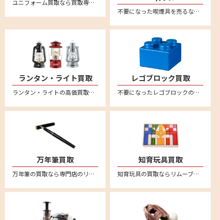
ユニフォーム買取なら買取専門店のリムーブ！野球、サッカー、バスケなど各種ユニフォームを買取強化中！日本全国どこからでも送料無料宅配買取＆無料宅配キットなのでカンタン安心にお売りいただけます
不要になった喫煙具を売るならリムーブへ。絶賛買取中。全国対応・送料無料の宅配査定はこちら。新品未使用品から中古品までしっかり買取査定。zippo(ジッポー）のオイルライターや有名ブランドのガスライターなど、喫煙グッズを売るなら宅配買取がカンタン便利です。
ランタン・ライト買取
レゴブロック買取
ランタン・ライトの高価買取なら買取専門店のリムーブ(reMOVE)。リムーブなら、宅配買取専門店なので、日本全国どこからでも買取が可能！しかも送料は完全無料！簡単・安心・丁寧な宅配専門の買取サービスです。自宅に居ながら査定～入金まで安心してお任せください。LED・電池式ランタン、ライト・ランタンなど、幅広く買取させていただきます。コールマン(Coleman)やスノーピーク(snow peak)、ペトロマックス(Petromax)、デイツ(DIETZ) 、フュアーハンド(FEUERHAND) など買取対象ブランド多数！汚れや傷があってもお買取させていただいております。買取査定額に満足された場合のみお買取させていただきますので、お気軽にお問い合わせください。
不要になったレゴブロックの買取ならリムーブ。全国送料無料の宅配査定はこちら。
万年筆買取
知育玩具買取
万年筆の買取なら専門店のリムーブ。モンブランやセーラー、ペリカン、ラミー、ウォーターマン、アウロラなど幅広く万年筆の買取強化をおこなっております。万年筆を売るならリムーブへ。全国対応・送料無料の宅配査定はこちら
知育玩具の買取ならリムーブ。不用になった知育玩具は宅配買取で簡単に売ることができます。リトルダッチやリーウッド、ブリオ、ボーネルンドといった海外知育玩具の人気ブランドは特に買取強化中！