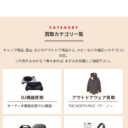
CATEGORY
買取カテゴリ一覧
キャンプ用品､登山､などのアウトドア用品から､ホビーなどの幅広いカテゴリに
対応。
これ売れるのかな？等々あれば､まずはお気軽にご相談下さい。
DJ機器買取
アウトドアウェア買取
オーディオ機器全般やDJ機器の買取強化中です。全国対応の宅配買取で、不要になったオーディオ機器をお売りください。 ターンテーブル、DJコントローラー、インターフェイス、CDJ、DJミキサー、DJエフェクター、シーケンサー、サンプラー、ヘッドホンやバイナル、MIDIコントローラーなども買い取りいたしております。
THE NORTH FACE（ザ・ノース・フェイス）、 Patagonia（パタゴニア）、Columbia（コロンビア）、mont-bell（モンベル）、アークテリクス、スノーピーク、ナンガ、ACRONYM(アクロニウム)といった人気メーカー品を売るならリムーブへ。特にダウンジャケットなどを中心に買取強化中！