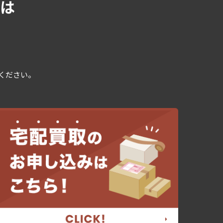
は
用ください。