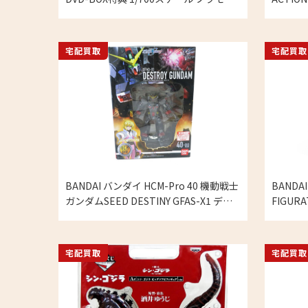
ル 未組立 の買取実績
ム アク
モデル
宅配買取
宅配買取
BANDAI バンダイ HCM-Pro 40 機動戦士
BANDA
ガンダムSEED DESTINY GFAS-X1 デス
FIGUR
トロイガンダム プラモデルの買取実績
閃光のハ
プラ プ
宅配買取
宅配買取