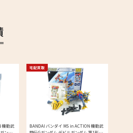
績
宅配買取
ON 機動武
BANDAI バンダイ MS in ACTION 機動武
ルガンダ
闘伝Gガンダム デビルガンダム 第1形態