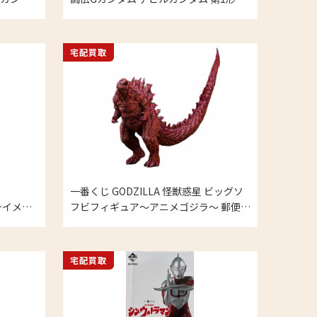
ア ガン
アクションフィギュア ガンプラ プラモ
デルの買取実績
宅配買取
一番くじ GODZILLA 怪獣惑星 ビッグソ
 ステイメン
フビフィギュア～アニメゴジラ～ 郵便局
の買取実
限定カラー の買取実績
宅配買取