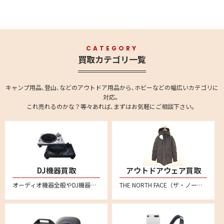
CATEGORY
買取カテゴリ一覧
キャンプ用品､登山､などのアウトドア用品から､ホビーなどの幅広いカテゴリに
対応。
これ売れるのかな？等々あれば､まずはお気軽にご相談下さい。
DJ機器買取
アウトドアウェア買取
オーディオ機器全般やDJ機器の買取強化中です。全国対応の宅配買取で、不要になったオーディオ機器をお売りください。 ターンテーブル、DJコントローラー、インターフェイス、CDJ、DJミキサー、DJエフェクター、シーケンサー、サンプラー、ヘッドホンやバイナル、MIDIコントローラーなども買い取りいたしております。
THE NORTH FACE（ザ・ノース・フェイス）、 Patagonia（パタゴニア）、Columbia（コロンビア）、mont-bell（モンベル）、アークテリクス、スノーピーク、ナンガ、ACRONYM(アクロニウム)といった人気メーカー品を売るならリムーブへ。特にダウンジャケットなどを中心に買取強化中！