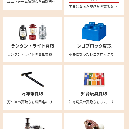
ユニフォーム買取なら買取専門店のリムーブ！野球、サッカー、バスケなど各種ユニフォームを買取強化中！日本全国どこからでも送料無料宅配買取＆無料宅配キットなのでカンタン安心にお売りいただけます
不要になった喫煙具を売るならリムーブへ。絶賛買取中。全国対応・送料無料の宅配査定はこちら。新品未使用品から中古品までしっかり買取査定。zippo(ジッポー）のオイルライターや有名ブランドのガスライターなど、喫煙グッズを売るなら宅配買取がカンタン便利です。
ランタン・ライト買取
レゴブロック買取
ランタン・ライトの高価買取なら買取専門店のリムーブ(reMOVE)。リムーブなら、宅配買取専門店なので、日本全国どこからでも買取が可能！しかも送料は完全無料！簡単・安心・丁寧な宅配専門の買取サービスです。自宅に居ながら査定～入金まで安心してお任せください。LED・電池式ランタン、ライト・ランタンなど、幅広く買取させていただきます。コールマン(Coleman)やスノーピーク(snow peak)、ペトロマックス(Petromax)、デイツ(DIETZ) 、フュアーハンド(FEUERHAND) など買取対象ブランド多数！汚れや傷があってもお買取させていただいております。買取査定額に満足された場合のみお買取させていただきますので、お気軽にお問い合わせください。
不要になったレゴブロックの買取ならリムーブ。全国送料無料の宅配査定はこちら。
万年筆買取
知育玩具買取
万年筆の買取なら専門店のリムーブ。モンブランやセーラー、ペリカン、ラミー、ウォーターマン、アウロラなど幅広く万年筆の買取強化をおこなっております。万年筆を売るならリムーブへ。全国対応・送料無料の宅配査定はこちら
知育玩具の買取ならリムーブ。不用になった知育玩具は宅配買取で簡単に売ることができます。リトルダッチやリーウッド、ブリオ、ボーネルンドといった海外知育玩具の人気ブランドは特に買取強化中！