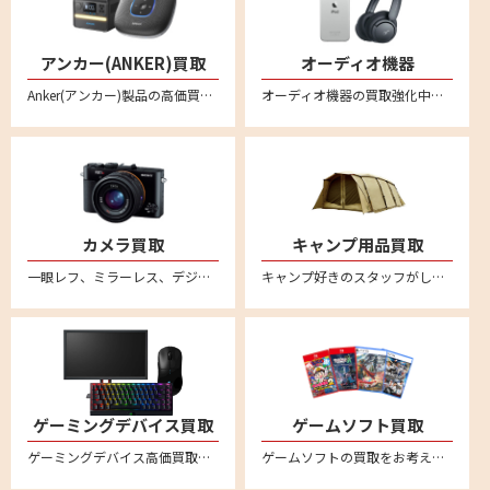
アンカー(ANKER)買取
オーディオ機器
Anker(アンカー)製品の高価買取ならリムーブ！新品はもちろん中古品もしっかり買い取ります。事前に金額のわかるLINE査定が便利！プロジェクターやプロジェクター、プロジェクター、ポータブル電源、スピーカー、ヘッドホン、イヤホン、ロボット掃除機、ヘッドセット、マイクなど様々なアンカー商品を宅配買取で売ることができます。
オーディオ機器の買取強化中。ヘッドセットやスピーカー・アンプ・プレーヤー・レコードプレーヤーなどあらゆるオーディオ機器の買取をおこなっております。音響関連の商品をリムーブへお売りください。全国対応の宅配買取サービスはこちら
カメラ買取
キャンプ用品買取
一眼レフ、ミラーレス、デジカメなど不要になったカメラの買取ならリムーブ。古いカメラもしっかり買い取ります。全国対応・送料無料の安心宅配査定。不要になったカメラをお売りください。
キャンプ好きのスタッフがしっかり買取ります。スノーピークやコールマンなど幅広いアウトドアブランドに対応。テントやタープ、ランタンなどのキャンプ用品を売るならリムーブへ。全国対応・送料無料の宅配査定はこちら
ゲーミングデバイス買取
ゲームソフト買取
ゲーミングデバイス高価買取。新品未使用品も中古品も幅広く買取ります。送料・査定料一切無料の宅配査定。ロジクールやレイザー、スティールシリーズ、ベンキュー、ダッキー、エイスース、ゼンエイムといった人気メーカー品のゲーミングマウスやキーボード、モニター、配信用マイク、プロコントローラー、アケコン、イヤホン、マウスパッド、ヘッドセット、プロジェクター、スピーカー等を中心に買取強化中
ゲームソフトの買取をお考えなら、まとめて箱に入れて送るだけ、送料無料・全国対応の便利な宅配買取サービス『reMOVE(リムーブ)』をご利用ください！ニンテンドー Switch（スイッチ/スイッチ2）、PS5（プレステ5）、PS4（プレステ4）など幅広く買取ります！ゲーム買取なら買取専門店リムーブにお任せください。