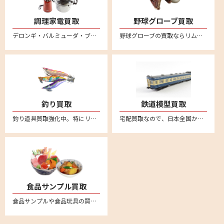
調理家電買取
野球グローブ買取
デロンギ・バルミューダ・ブルーノ・ボニークなど調理家電の買取ならリムーブへ。箱に詰めて送るだけの簡単宅配買取はこちら。全国対応・送料無料
野球グローブの買取ならリムーブ。新品も中古品も送料、査定料一切無料、全国対応の宅配買取。ミズノやゼット、SSK、久保田スラッガー、デサント、アシックス、ナイキ、アンダーアーマー、ハタケヤマ、ローリングス、アディダスなど他にも幅広いメーカーを買取しております。野球グローブの売却は宅配買取が便利
釣り買取
鉄道模型買取
釣り道具買取強化中。特にリール高価買取。新品も中古品も送料・査定料一切無料、全国対応の宅配査定はこちら。不要になった釣り具用品がございましたら、お気軽にお売りください。ダイワやシマノなどの幅広いメーカー取り扱い
宅配買取なので、日本全国から鉄道模型の買取強化中。車両やレール、制御機器など不要になった鉄道模型はリムーブへお売りください。送料無料の安心宅配査定はこちら。便利なLINE査定あり
食品サンプル買取
食品サンプルや食品玩具の買取強化中。ながお食研、元祖食品サンプル屋、森野サンプル、 まいづる、佐藤サンプル、イワサキ・ビーアイといった人気の食品サンプルメーカーは特に強化買取中