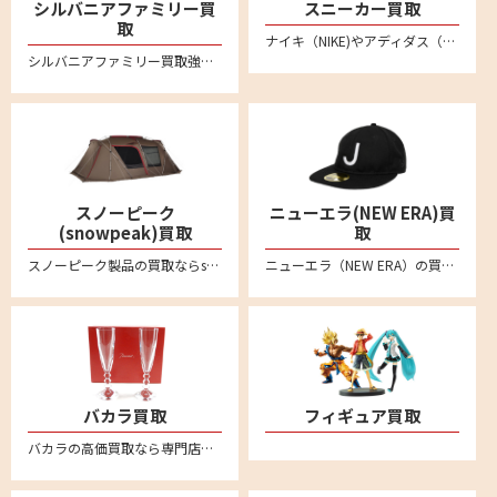
シルバニアファミリー買
スニーカー買取
取
ナイキ（NIKE)やアディダス（adidas）、ニューバランス(New Balance)など不要になったスニーカーは宅配買取専門店リムーブへお売りください。全国対応・送料無料の安心宅配査定。LINE査定も便利です。新品未使用品から中古品のスニーカーまでしっかり買い取ります
シルバニアファミリー買取強化中！人形やドールハウス、箱無しのものでもしっかり買い取ります。不要になりましたシルバニアファミリーの商品がございましたらリムーブの宅配買取をご利用ください。
スノーピーク
ニューエラ(NEW ERA)買
(snowpeak)買取
取
スノーピーク製品の買取ならsnowpeak買取専門リムーブにお任せ。スノーピークを売るなら、まずはリムーブにご相談ください。アメニティドーム、リビングシェル、ランドロック、タープ、焚火台、IGTシリーズなどの定番モデルから、Pro.ライン、Pro.airライン、Ivoryラインなど各種製品を喜んで買取致します。廃盤品などや希少モデルもお任せください。全国対応で送料・手数料無料の宅配買取はこちら
ニューエラ（NEW ERA）の買取ならリムーブ。キャップやアパレル、ゴルフアイテムなどの商品を高く売るなら宅配買取がおすすめ。ブランド品の査定なら専門店へ。送料や手数料など一切無料です
バカラ買取
フィギュア買取
バカラの高価買取なら専門店のリムーブへお任せください。全国対応・送料無料の安心宅配査定。バカラのタンブラーやワイングラスなどぜひお売りください。