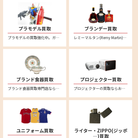
プラモデル買取
ブランデー買取
プラモデルの買取強化中。ガンダムや自動車、バイク、飛行機、船、お城など不要になったプラモデルはリムーブへお売りください。
レミーマルタン(Remy Martin)、ヘネシー(Hennessy)、カミュ(CAMUS)など各種コニャックの買取ならぜひリムーブへ。バカラボトルの高級コニャックは特に高額買取強化中です
ブランド食器買取
プロジェクター買取
ブランド食器買取専門店ならリムーブ。ウェッジウッド、マイセン、ロイヤルコペンハーゲン、ヘレンド、リチャードジノリ、バカラなど高価買取。不要になった食器を宅配キットに詰めて送るだけの簡単宅配買取。全国対応・送料無料
プロジェクターの買取ならお任せください！全国対応の宅配買取でカンタン買取。ご不要になったエプソンやソニー、キャノン、アンカー、ベンキューなど幅広いメーカーのプロジェクターの売却はリムーブへ。買取相場価格のご相談もお待ちしております。
ユニフォーム買取
ライター・ZIPPO(ジッポ
―)買取