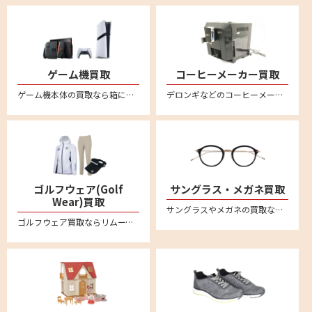
ゲーム機買取
コーヒーメーカー買取
ゲーム機本体の買取なら箱に詰めてご自宅から送るだけの便利な宅配買取専門店リムーブ。ニンテンドー Switchスイッチ/スイッチ2、PS5プレステ5、PS4プレステ4 などの最新からレトロゲームまでいろいろお売りいただけます。
デロンギなどのコーヒーメーカーを売るならリムーブへ。全国対応・送料無料の安心宅配買取
ゴルフウェア(Golf
サングラス・メガネ買取
Wear)買取
サングラスやメガネの買取ならリムーブの宅配買取が便利です。アヤメ、モスコット、アイヴァン7285、フォーナインズ、レイバンといった 人気ブランドのサングラスや眼鏡・メガネフレームを中心に買取強化中です
ゴルフウェア買取ならリムーブの宅配買取がおすすめ。パーリーゲイツやマーク&ロナ、キャロウェイなど有名ブランドなど多数ブランドを高価買取。レディース・メンズの商品お売りください。不要なゴルフウェアを自宅で箱に詰めて送るだけの簡単査定。全国対応・送料無料。LINEによるオンライン査定も便利