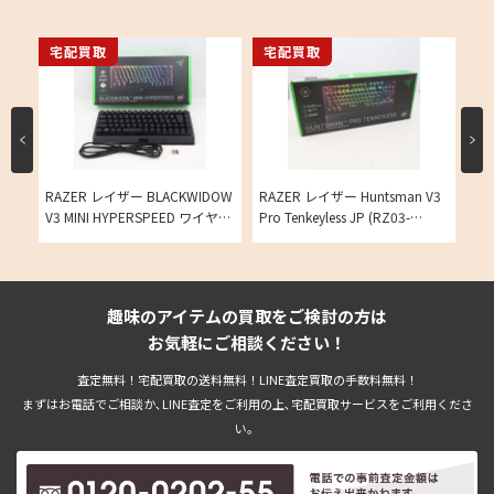
宅配買取
宅配買取
宅
O
RAZER レイザー BLACKWIDOW
RAZER レイザー Huntsman V3
RA
カー
V3 MINI HYPERSPEED ワイヤレ
Pro Tenkeyless JP (RZ03-
(R
ス ゲーミングキーボード の買
04981300-R3J1) 有線 ゲーミン
ン
取実績
グキーボード ラピッドトリガー
FPS の買取実績
趣味のアイテムの買取をご検討の方は
お気軽にご相談ください！
査定無料！宅配買取の送料無料！LINE査定買取の手数料無料！
まずはお電話でご相談か､LINE査定をご利用の上､宅配買取サービスをご利用くださ
い。