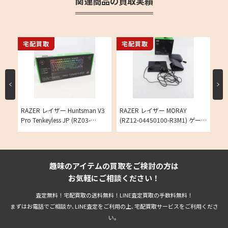
関連商品の買取実績
宅配買取
宅配買取
宅
イヤ
RAZER レイザー Huntsman V3
RAZER レイザー MORAY
RA
 バ
Pro Tenkeyless JP (RZ03-
(RZ12-04450100-R3M1) ゲーミ
Pr
イ
04981300-R3J1) 有線 ゲーミン
ングイヤホン の買取実績
ー
グキーボード ラピッドトリガー
辺
FPS の買取実績
実
趣味のアイテムの買取をご検討の方は
お気軽にご相談ください！
査定無料！宅配買取の送料無料！LINE査定買取の手数料無料！
まずはお電話でご相談か､LINE査定をご利用の上､宅配買取サービスをご利用くださ
い。