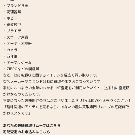
・ブランド食器
・調理器具
・ホビー
・鉄道模型
・プラモデル
・スポーツ用品
・オーディオ機器
・カメラ
・万年筆
・テーブルゲーム
・ZIPPOなどの喫煙具
など、他にも趣味に関するアイテムを幅広く買い取ります。
有名メーカーやブランドは特に買取強化をおこなっています。
事前におおよその金額のわかるLINE査定をご利用いただくと、送る前に査定額
がわかるので安心です。
不要になった趣味関連の商品がございましたらぜひreMOVEへお売りください！
「趣味関連のアイテムを売るなら、あなたの趣味買取専門リムーブの宅配買取
がおススメです」
あなたの趣味買取リムーブはこちら
宅配査定のお申込みはこちら