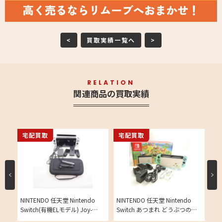
<
買取実績一覧へ
>
RELATION
関連商品の買取実績
宅配買取
宅配買取
宅
ンドー
NINTENDO 任天堂 Nintendo
NINTENDO 任天堂 Nintendo
NI
タリ
Switch(有機ELモデル) Joy-
Switch あつまれ どうぶつの森
スイ
ー
Con(L)/(R) 本体 ニンテンドース
(HAD-S-KEAGC) 本体 家庭用 ゲ
ム機