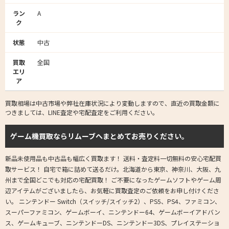
ラン
A
ク
状態
中古
買取
全国
エリ
ア
買取相場は中古市場や弊社在庫状況により変動しますので、直近の買取金額に
つきましては、LINE査定や宅配査定をご利用ください。
ゲーム機買取ならリムーブへまとめてお売りください。
新品未使用品も中古品も幅広く買取ます！ 送料・査定料一切無料の安心宅配買
取サービス！ 自宅で箱に詰めて送るだけ。北海道から東京、神奈川、大阪、九
州まで全国どこでも対応の宅配買取！ ご不要になったゲームソフトやゲーム周
辺アイテムがございましたら、お気軽に買取査定のご依頼をお申し付けくださ
い。 ニンテンドー Switch（スイッチ/スイッチ2）、PS5、PS4、ファミコン、
スーパーファミコン、ゲームボーイ、ニンテンドー64、ゲームボーイアドバン
ス、ゲームキューブ、ニンテンドーDS、ニンテンドー3DS、プレイステーショ