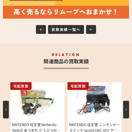
<
買取実績一覧へ
>
RELATION
関連商品の買取実績
宅配買取
宅配買取
宅
ンドー
NINTENDO 任天堂 Nintendo
NINTENDO 任天堂 ニンテンドー
NI
タリ
Switch あつまれ どうぶつの森
スイッチ sports HAC-001 ゲー
ミ