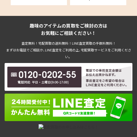
ー
(HAD-S-KEAGC) 本体 家庭用 ゲ
ム機 Switch セットの買取実績
ミ
ーム機 ニンテンドースイッチの
買取実績
趣味のアイテムの買取をご検討の方は
お気軽にご相談ください！
査定無料！宅配買取の送料無料！LINE査定買取の手数料無料！
まずはお電話でご相談か､LINE査定をご利用の上､宅配買取サービスをご利用くださ
い。