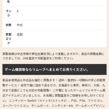
名
ラン
A
ク
状態
中古
買取
全国
エリ
ア
買取相場は中古市場や弊社在庫状況により変動しますので、直近の買取金額に
つきましては、LINE査定や宅配査定をご利用ください。
ゲーム機買取ならリムーブへまとめてお売りください。
新品未使用品も中古品も幅広く買取ます！ 送料・査定料一切無料の安心宅配買
取サービス！ 自宅で箱に詰めて送るだけ。北海道から東京、神奈川、大阪、九
州まで全国どこでも対応の宅配買取！ ご不要になったゲームソフトやゲーム周
辺アイテムがございましたら、お気軽に買取査定のご依頼をお申し付けくださ
い。 ニンテンドー Switch（スイッチ/スイッチ2）、PS5、PS4、ファミコン、
スーパーファミコン、ゲームボーイ、ニンテンドー64、ゲームボーイアドバン