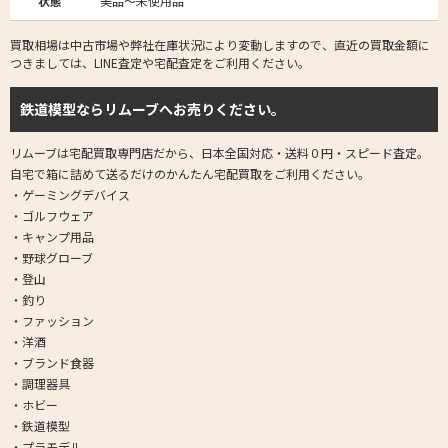
状態
美品～未使用品
買取相場は中古市場や弊社在庫状況により変動しますので、直近の買取金額に
つきましては、LINE査定や宅配査定をご利用ください。
鉄道模型ならリムーブへお売りください。
リムーブは宅配買取専門店だから、日本全国対応・送料０円・スピード査定。
自宅で箱に詰めて送るだけのかんたん宅配買取をご利用ください。
・ゲーミングデバイス
・ゴルフウェア
・キャンプ用品
・野球グローブ
・登山
・釣り
・ファッション
・洋酒
・ブランド食器
・調理器具
・ホビー
・鉄道模型
・プラモデル