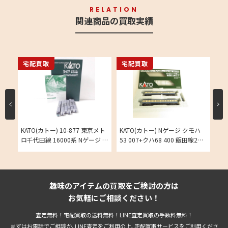
RELATION
関連商品の買取実績
宅配買取
宅配買取
宅
ハ
KATO(カトー) 10-877 東京メト
KATO(カトー) Nゲージ クモハ
KA
2両
ロ千代田線 16000系 Nゲージ 6
53 007+クハ68 400 飯田線2両
鉄
両基本セットの買取実績
セットの買取実績
趣味のアイテムの買取をご検討の方は
お気軽にご相談ください！
査定無料！宅配買取の送料無料！LINE査定買取の手数料無料！
まずはお電話でご相談か､LINE査定をご利用の上､宅配買取サービスをご利用くださ