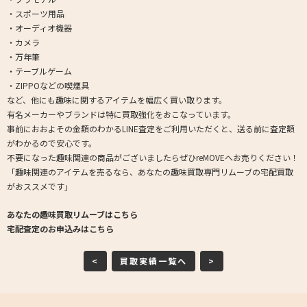
・スポーツ用品
・オーディオ機器
・カメラ
・万年筆
・テーブルゲーム
・ZIPPOなどの喫煙具
など、他にも趣味に関するアイテムを幅広く買い取ります。
有名メーカーやブランドは特に買取強化をおこなっています。
事前におおよその金額のわかるLINE査定をご利用いただくと、送る前に査定額
がわかるので安心です。
不要になった趣味関連の商品がございましたらぜひreMOVEへお売りください！
「趣味関連のアイテムを売るなら、あなたの趣味買取専門リムーブの宅配買取
がおススメです」
あなたの趣味買取リムーブはこちら
宅配査定のお申込みはこちら
<
買取実績一覧へ
>