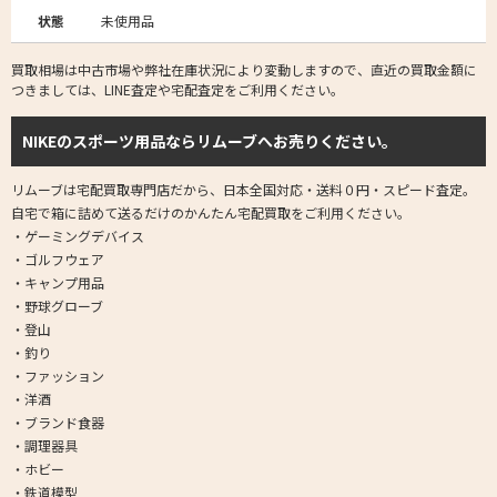
状態
未使用品
買取相場は中古市場や弊社在庫状況により変動しますので、直近の買取金額に
つきましては、LINE査定や宅配査定をご利用ください。
NIKEのスポーツ用品ならリムーブへお売りください。
リムーブは宅配買取専門店だから、日本全国対応・送料０円・スピード査定。
自宅で箱に詰めて送るだけのかんたん宅配買取をご利用ください。
・ゲーミングデバイス
・ゴルフウェア
・キャンプ用品
・野球グローブ
・登山
・釣り
・ファッション
・洋酒
・ブランド食器
・調理器具
・ホビー
・鉄道模型