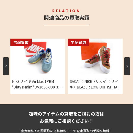
RELATION
関連商品の買取実績
宅配買取
宅配買取
宅
 ヴ
NIKE ナイキ Air Max 1PRM
SACAI × NIKE（サカイ × ナイ
NI
cm
"Dirty Denim" DV3050-300 エア
キ）BLAZER LOW BRITISH TAN
UP
マックス1 ダーティデニム
ブレーザー ロー ブリティッシ
テン
26cmの買取実績
ュ タン 26cmの買取実績
25
趣味のアイテムの買取をご検討の方は
お気軽にご相談ください！
査定無料！宅配買取の送料無料！LINE査定買取の手数料無料！