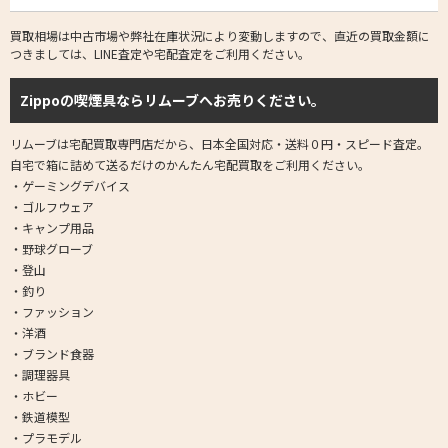
買取相場は中古市場や弊社在庫状況により変動しますので、直近の買取金額に
つきましては、LINE査定や宅配査定をご利用ください。
Zippoの喫煙具ならリムーブへお売りください。
リムーブは宅配買取専門店だから、日本全国対応・送料０円・スピード査定。
自宅で箱に詰めて送るだけのかんたん宅配買取をご利用ください。
・ゲーミングデバイス
・ゴルフウェア
・キャンプ用品
・野球グローブ
・登山
・釣り
・ファッション
・洋酒
・ブランド食器
・調理器具
・ホビー
・鉄道模型
・プラモデル