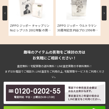
ーム
ZIPPO ジッポー チャップリン
ZIPPO ジッポー ウルトラマン
ZI
 ダイ
No2 レプリカ 2002年製 の買取
30周年記念 円谷プロ 1996年製
Me
ラ
実績
造の買取実績
シル
買
趣味のアイテムの買取をご検討の方は
お気軽にご相談ください！
査定無料！宅配買取の送料無料！LINE査定買取の手数料無料！
まずはお電話でご相談か､LINE査定をご利用の上､宅配買取サービスをご利用くださ
い。