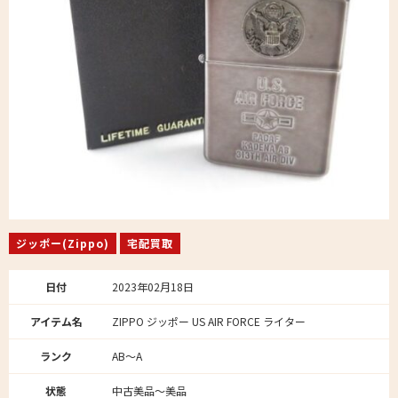
ジッポー(Zippo)
宅配買取
日付
2023年02月18日
アイテム名
ZIPPO ジッポー US AIR FORCE ライター
ランク
AB～A
状態
中古美品～美品