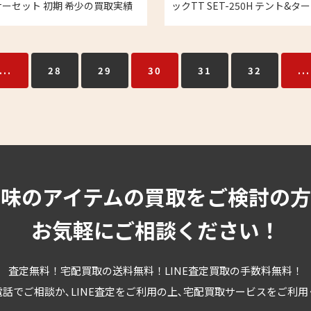
ーセット 初期 希少の買取実績
ックTT SET-250H テント&タ
取実績
...
28
29
30
31
32
...
趣味のアイテムの買取をご検討の方
お気軽にご相談ください！
査定無料！宅配買取の送料無料！LINE査定買取の手数料無料！
話でご相談か､LINE査定をご利用の上､宅配買取サービスをご利