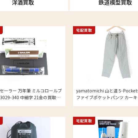
洋酒買取
鉄道模型買取
宅配買取
OR セーラー 万年筆 ミルコロールブ
yamatomichi 山と道 5-Pockets
-3029-340 中細字 21金の買取実
ファイブポケットパンツ カーキ
実績
宅配買取