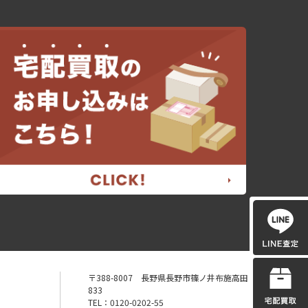
〒388-8007 長野県長野市篠ノ井布施高田
833
TEL：0120-0202-55