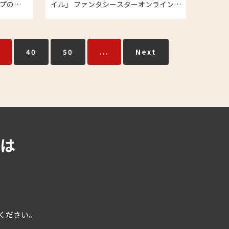
ープの買
イル」 ファンタシースターオンライン2
プレミアムフィギュア プラモデルの買取
実績
40
50
...
Next
は
用ください。