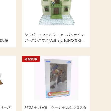
シルバニアファミリー アーバンライフ
取実績
アーバンハウス/人形 3点 初期の買取実
績
宅配買取
トリーパ
SEGA セガ A賞「クーナ ゼルシウススタ