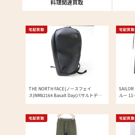
料理関連買取
宅配買取
宅配買取
THE NORTH FACE(ノースフェイ
SAIL
ス)NM82164 Basalt Day(バサルトデイ)
ルー 11
デイパック 25Lの買取実績
績
宅配買取
宅配買取