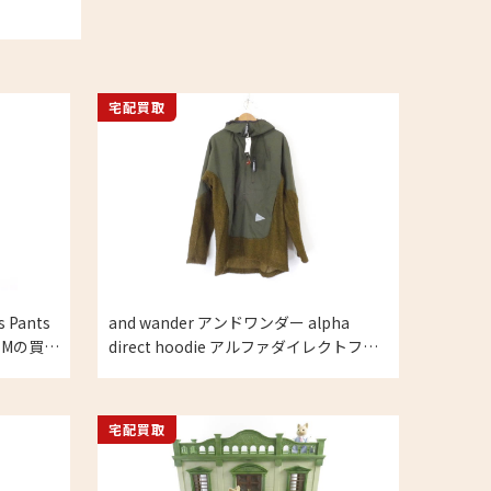
宅配買取
 Pants
and wander アンドワンダー alpha
 Mの買取
direct hoodie アルファダイレクトフー
ディ アウター カーキ 2(M) メンズの買取
実績
宅配買取