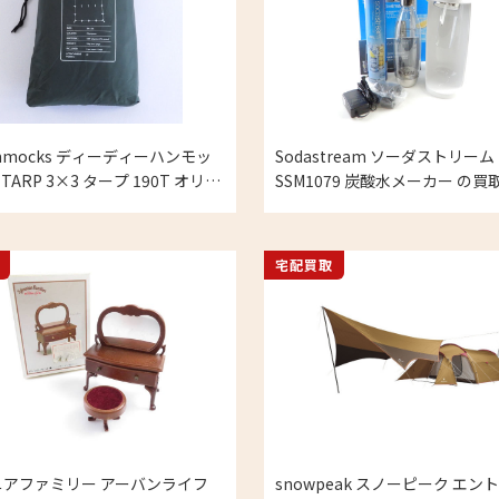
ammocks ディーディーハンモッ
Sodastream ソーダストリーム
 TARP 3×3 タープ 190T オリー
SSM1079 炭酸水メーカー の買
ーンの買取実績
宅配買取
アファミリー アーバンライフ
snowpeak スノーピーク エン