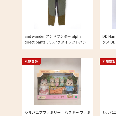
and wander アンドワンダー alpha
DD H
direct pants アルファダイレクトパンツ
クス DD
カーキ 2(M) メンズの買取実績
ブグリ
宅配買取
宅配買取
シルバニアファミリー ハスキー ファミ
シルバニ