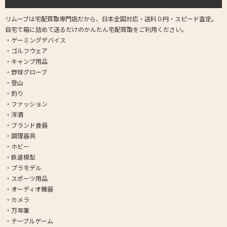
リムーブは宅配買取専門店だから、日本全国対応・送料０円・スピード査定。
自宅で箱に詰めて送るだけのかんたん宅配買取をご利用ください。
・ゲーミングデバイス
・ゴルフウェア
・キャンプ用品
・野球グローブ
・登山
・釣り
・ファッション
・洋酒
・ブランド食器
・調理器具
・ホビー
・鉄道模型
・プラモデル
・スポーツ用品
・オーディオ機器
・カメラ
・万年筆
・テーブルゲーム