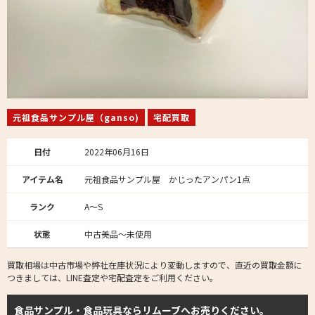
元祖食品サンプル屋（ganso)
宅配買取
日付
2022年06月16日
アイテム名
元祖食品サンプル屋 かじったアンパン1点
ランク
A～S
状態
中古美品～未使用
買取相場は中古市場や弊社在庫状況により変動しますので、直近の買取金額に
つきましては、LINE査定や宅配査定をご利用ください。
食品サンプル・食品玩具ならリムーブへお売りください。