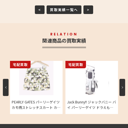
<
買取実績一覧へ
>
RELATION
関連商品の買取実績
宅配買取
宅配買取
宅
イツ
PEARLY GATES パーリーゲイツ
Jack Bunny!! ジャックバニー バ
PE
ウェ
カモ柄ストレッチスカート カー
イ パーリーゲイツ ドラえもん
モ
キ カモフラ 迷彩 ゴルフウェア
スタンドキャディバッグの買取
レ
レディースの買取実績
実績
実