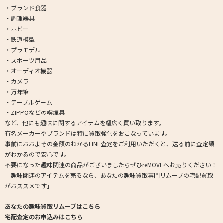
・ブランド食器
・調理器具
・ホビー
・鉄道模型
・プラモデル
・スポーツ用品
・オーディオ機器
・カメラ
・万年筆
・テーブルゲーム
・ZIPPOなどの喫煙具
など、他にも趣味に関するアイテムを幅広く買い取ります。
有名メーカーやブランドは特に買取強化をおこなっています。
事前におおよその金額のわかるLINE査定をご利用いただくと、送る前に査定額
がわかるので安心です。
不要になった趣味関連の商品がございましたらぜひreMOVEへお売りください！
「趣味関連のアイテムを売るなら、あなたの趣味買取専門リムーブの宅配買取
がおススメです」
あなたの趣味買取リムーブはこちら
宅配査定のお申込みはこちら