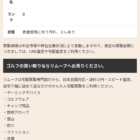
名
ラン
B
ク
状態
表面使用に伴う汚れ、スレあり
買取相場は中古市場や弊社在庫状況により変動しますので、直近の買取金額に
つきましては、LINE査定や宅配査定をご利用ください。
ゴルフの買い取りならリムーブへお売りください。
リムーブは宅配買取専門店だから、日本全国対応・送料０円・スピード査定。
自宅で箱に詰めて送るだけのかんたん宅配買取をご利用ください。
・ゲーミングデバイス
・ゴルフウェア
・キャンプ用品
・野球グローブ
・登山
・釣り
・ファッション
・洋酒