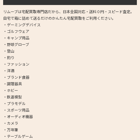
リムーブは宅配買取専門店だから、日本全国対応・送料０円・スピード査定。
自宅で箱に詰めて送るだけのかんたん宅配買取をご利用ください。
・ゲーミングデバイス
・ゴルフウェア
・キャンプ用品
・野球グローブ
・登山
・釣り
・ファッション
・洋酒
・ブランド食器
・調理器具
・ホビー
・鉄道模型
・プラモデル
・スポーツ用品
・オーディオ機器
・カメラ
・万年筆
・テーブルゲーム