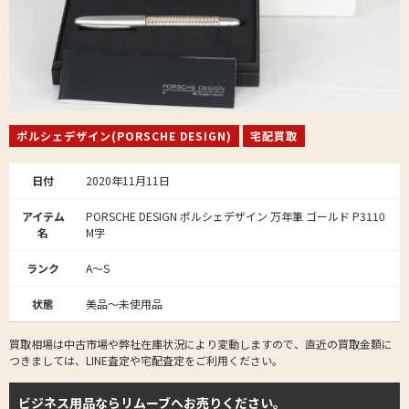
ポルシェデザイン(PORSCHE DESIGN)
宅配買取
日付
2020年11月11日
アイテム
PORSCHE DESIGN ポルシェデザイン 万年筆 ゴールド P3110
名
M字
ランク
A～S
状態
美品～未使用品
買取相場は中古市場や弊社在庫状況により変動しますので、直近の買取金額に
つきましては、LINE査定や宅配査定をご利用ください。
ビジネス用品ならリムーブへお売りください。