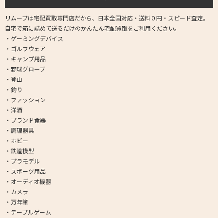
リムーブは宅配買取専門店だから、日本全国対応・送料０円・スピード査定。
自宅で箱に詰めて送るだけのかんたん宅配買取をご利用ください。
・ゲーミングデバイス
・ゴルフウェア
・キャンプ用品
・野球グローブ
・登山
・釣り
・ファッション
・洋酒
・ブランド食器
・調理器具
・ホビー
・鉄道模型
・プラモデル
・スポーツ用品
・オーディオ機器
・カメラ
・万年筆
・テーブルゲーム