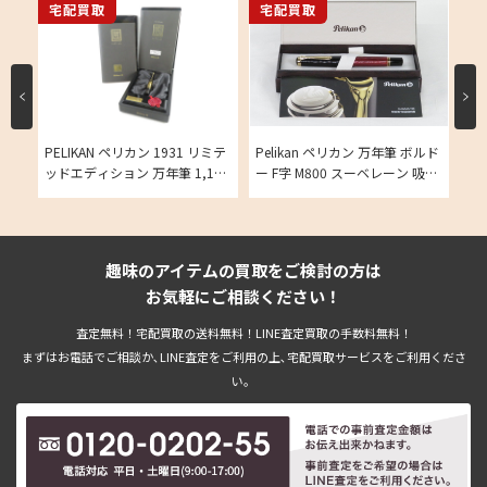
宅配買取
宅配買取
宅
ワイ
PELIKAN ペリカン 1931 リミテ
Pelikan ペリカン 万年筆 ボルド
Pe
ベレ
ッドエディション 万年筆 1,100
ー F字 M800 スーベレーン 吸引
トト
取
本限定 レア 吸入式 750 Fの買取
式の買取実績
ー
実績
実
趣味のアイテムの買取をご検討の方は
お気軽にご相談ください！
査定無料！宅配買取の送料無料！LINE査定買取の手数料無料！
まずはお電話でご相談か､LINE査定をご利用の上､宅配買取サービスをご利用くださ
い。