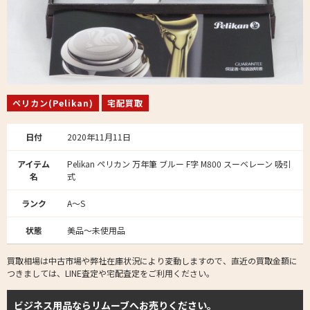
ペリカン(Pelikan)
宅配買取
日付
2020年11月11日
アイテム
Pelikan ペリカン 万年筆 ブルー F字 M800 スーベレーン 吸引
名
式
ランク
A～S
状態
美品～未使用品
買取相場は中古市場や弊社在庫状況により変動しますので、直近の買取金額に
つきましては、LINE査定や宅配査定をご利用ください。
ビジネス用品ならリムーブへお売りください。