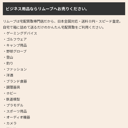
ビジネス用品ならリムーブへお売りください。
リムーブは宅配買取専門店だから、日本全国対応・送料０円・スピード査定。
自宅で箱に詰めて送るだけのかんたん宅配買取をご利用ください。
・ゲーミングデバイス
・ゴルフウェア
・キャンプ用品
・野球グローブ
・登山
・釣り
・ファッション
・洋酒
・ブランド食器
・調理器具
・ホビー
・鉄道模型
・プラモデル
・スポーツ用品
・オーディオ機器
・カメラ