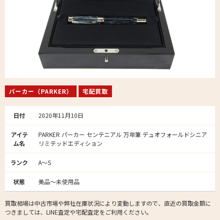
パーカー（PARKER）
宅配買取
日付
2020年11月10日
アイテ
PARKER パーカー センテニアル 万年筆 デュオフォールドシニア
ム名
リミテッドエディション
ランク
A～S
状態
美品～未使用品
買取相場は中古市場や弊社在庫状況により変動しますので、直近の買取金額に
つきましては、LINE査定や宅配査定をご利用ください。