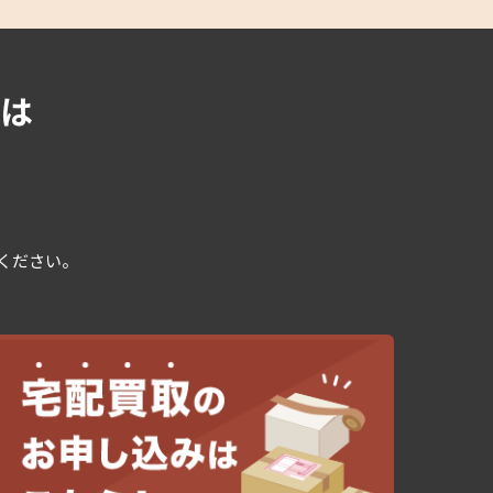
は
用ください。