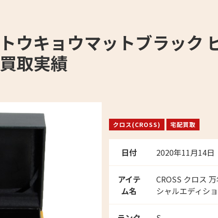
筆 トウキョウマットブラック 
の買取実績
クロス(CROSS)
宅配買取
日付
2020年11月14日
アイテ
CROSS クロス
ム名
シャルエディション
ランク
S