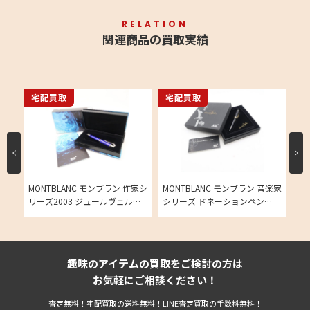
RELATION
関連商品の買取実績
宅配買取
宅配買取
宅
作家シ
MONTBLANC モンブラン 作家シ
MONTBLANC モンブラン 音楽家
MO
ス
リーズ2003 ジュールヴェルヌ
シリーズ ドネーションペン
ウ
m
18K M字 吸入式 万年筆の買取実
1996年 レナード･バーンスタイ
ボ
の買
績
ン 万年筆の買取実績
趣味のアイテムの買取をご検討の方は
お気軽にご相談ください！
査定無料！宅配買取の送料無料！LINE査定買取の手数料無料！