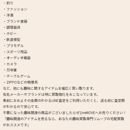
・釣り
・ファッション
・洋酒
・ブランド食器
・調理器具
・ホビー
・鉄道模型
・プラモデル
・スポーツ用品
・オーディオ機器
・カメラ
・万年筆
・テーブルゲーム
・ZIPPOなどの喫煙具
など、他にも趣味に関するアイテムを幅広く買い取ります。
有名メーカーやブランドは特に買取強化をおこなっています。
事前におおよその金額のわかるLINE査定をご利用いただくと、送る前に査定額
がわかるので安心です。
不要になった趣味関連の商品がございましたらぜひreMOVEへお売りください！
「趣味関連のアイテムを売るなら、あなたの趣味買取専門リムーブの宅配買取
がおススメです」