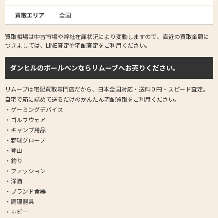
買取エリア
全国
買取相場は中古市場や弊社在庫状況により変動しますので、直近の買取金額に
つきましては、LINE査定や宅配査定をご利用ください。
ダンヒルのボールペンならリムーブへお売りください。
リムーブは宅配買取専門店だから、日本全国対応・送料０円・スピード査定。
自宅で箱に詰めて送るだけのかんたん宅配買取をご利用ください。
・ゲーミングデバイス
・ゴルフウェア
・キャンプ用品
・野球グローブ
・登山
・釣り
・ファッション
・洋酒
・ブランド食器
・調理器具
・ホビー