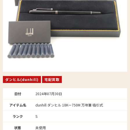
ダンヒル(dunhill)
宅配買取
日付
2024年07月30日
アイテム名
dunhill ダンヒル 18Kー750M 万年筆 吸引式
ランク
S
状態
未使用