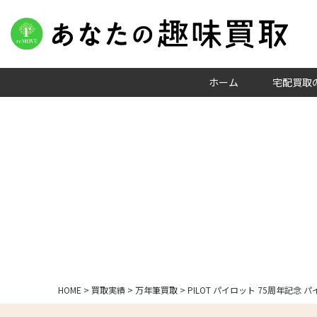
ホーム
宅配買取
HOME
>
買取実績
>
万年筆買取
>
PILOT パイロット 75周年記念 