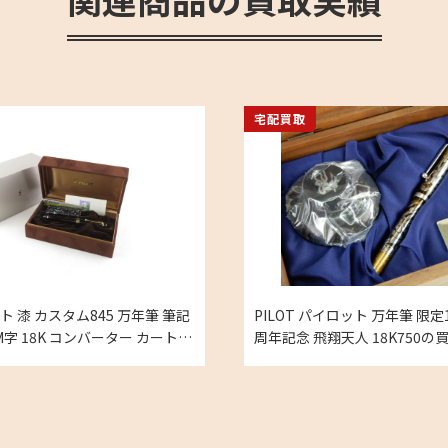
宅配買取
ット 漆 カスタム845 万年筆 筆記
PILOT パイロット 万年筆 限定1
 M字 18K コンバーター カートリ
周年記念 飛翔天人 18K750の
績