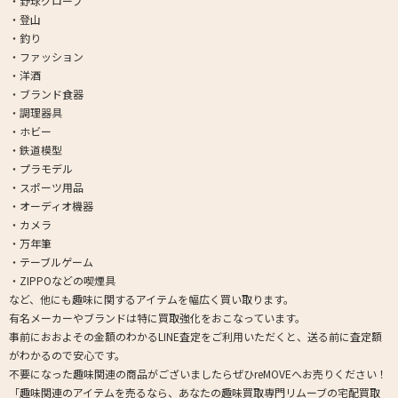
・野球グローブ
・登山
・釣り
・ファッション
・洋酒
・ブランド食器
・調理器具
・ホビー
・鉄道模型
・プラモデル
・スポーツ用品
・オーディオ機器
・カメラ
・万年筆
・テーブルゲーム
・ZIPPOなどの喫煙具
など、他にも趣味に関するアイテムを幅広く買い取ります。
有名メーカーやブランドは特に買取強化をおこなっています。
事前におおよその金額のわかるLINE査定をご利用いただくと、送る前に査定額
がわかるので安心です。
不要になった趣味関連の商品がございましたらぜひreMOVEへお売りください！
「趣味関連のアイテムを売るなら、あなたの趣味買取専門リムーブの宅配買取