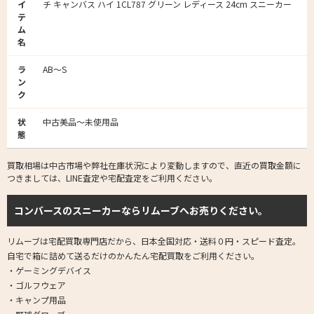
イ
チ キャンバス ハイ 1CL787 グリーン レディース 24cm スニーカー
テ
ム
名
ラ
AB～S
ン
ク
状
中古美品～未使用品
態
買取相場は中古市場や弊社在庫状況により変動しますので、直近の買取金額に
つきましては、LINE査定や宅配査定をご利用ください。
コンバースのスニーカーならリムーブへお売りください。
リムーブは宅配買取専門店だから、日本全国対応・送料０円・スピード査定。
自宅で箱に詰めて送るだけのかんたん宅配買取をご利用ください。
・ゲーミングデバイス
・ゴルフウェア
・キャンプ用品